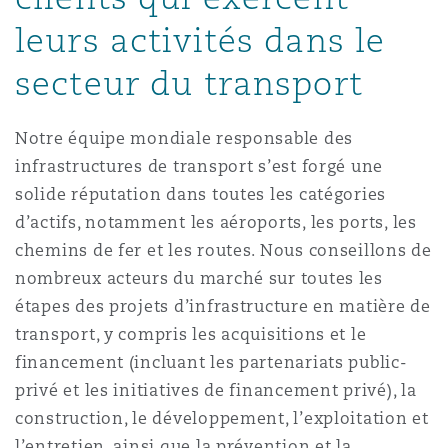
Madrid
leurs activités dans le
San Francisco
Réassurance
secteur du transport
Manchester, 2 New Bailey
Notre équipe mondiale responsable des
Toronto
Assurance spécialisée
infrastructures de transport s’est forgé une
Milan
solide réputation dans toutes les catégories
d’actifs, notamment les aéroports, les ports, les
Vancouver
chemins de fer et les routes. Nous conseillons de
Munich
nombreux acteurs du marché sur toutes les
Washington (D. C.)
étapes des projets d’infrastructure en matière de
transport, y compris les acquisitions et le
Newcastle
financement (incluant les partenariats public-
privé et les initiatives de financement privé), la
construction, le développement, l’exploitation et
Paris
l’entretien, ainsi que la prévention et la