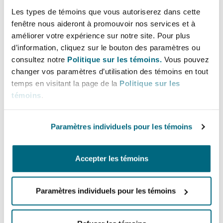
Claims and disputes arising from road and
Les types de témoins que vous autoriserez dans cette
fenêtre nous aideront à promouvoir nos services et à
rail infrastructure in Victoria
améliorer votre expérience sur notre site. Pour plus
Advising National infrastructure operators and maintenance
d’information, cliquez sur le bouton des paramètres ou
companies on claims and disputes arising from road and rail
infrastructure in Victoria
consultez notre
Politique sur les témoins.
Vous pouvez
changer vos paramètres d’utilisation des témoins en tout
temps en visitant la page de la
Politique sur les
témoins
.
Contractor representation in multiple FDOT
and municipal infrastructure project
Paramètres individuels pour les témoins
disputes
Dispute Resolution Board representation of contractors on several
Accepter les témoins
municipal infrastructure projects, including a claim against the
Florida Department of Transportation, with a value of over USD 9.5
million
Paramètres individuels pour les témoins