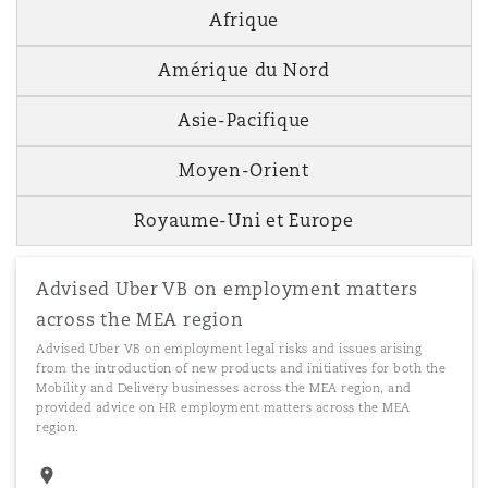
Afrique
Amérique du Nord
Asie-Pacifique
Moyen-Orient
Royaume-Uni et Europe
Advised Uber VB on employment matters
across the MEA region
Advised Uber VB on employment legal risks and issues arising
from the introduction of new products and initiatives for both the
Mobility and Delivery businesses across the MEA region, and
provided advice on HR employment matters across the MEA
region.