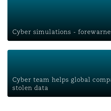
Cyber simulations - forewarne
Cyber team helps global company retrieve stolen data
Cyber team helps global comp
stolen data