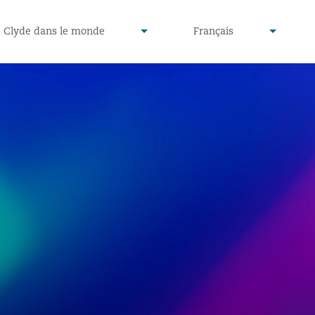
defined
undefined
Clyde dans le monde
Français
▾
▾