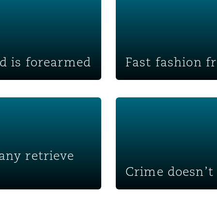
d is forearmed
Fast fashion f
Crime doesn’t pay
any retrieve
Crime doesn’t