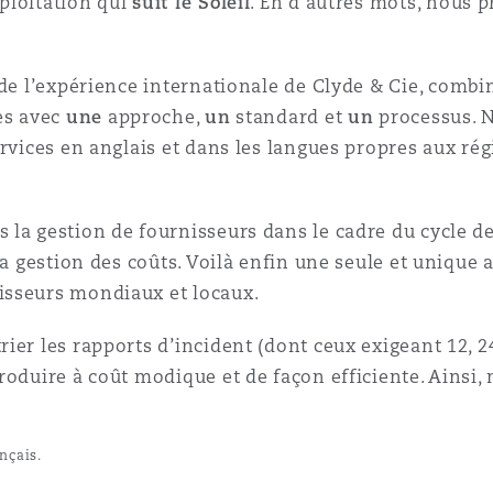
ploitation qui
suit le Soleil
. En d’autres mots, nous 
 de l’expérience internationale de Clyde & Cie, combi
es avec
une
approche,
un
standard et
un
processus. 
ervices en anglais et dans les langues propres aux ré
la gestion de fournisseurs dans le cadre du cycle de
la gestion des coûts. Voilà enfin une seule et unique
isseurs mondiaux et locaux.
er les rapports d’incident (dont ceux exigeant 12, 24
roduire à coût modique et de façon efficiente. Ainsi,
nçais.