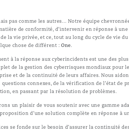
n et données
ais pas comme les autres… Notre équipe chevronnée 
ise en état
matière de conformité, d’intervenir en réponse à une 
e la vie privée, et ce, tout au long du cycle de vie d
lque chose de différent :
One
.
n
uent à la réponse aux cyberincidents est une des pl
plet de la gestion des cyberrisques mondiaux pour le
rise et de la continuité de leurs affaires. Nous aidon
es questions connexes, de la vérification de l’état de 
t commercial
ion, en passant par la résolution de problèmes.
rons un plaisir de vous soutenir avec une gamme adap
et rappel de
a proposition d’une solution complète en réponse à un
es se fonde sur le besoin d’assurer la continuité des 