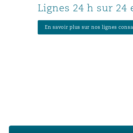
Lignes 24 h sur 24
En savoir plus sur nos lignes cons
Cyber simulations - forewarned is forearmed