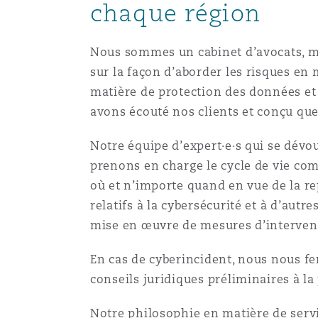
Couverture d’assurance
chaque région
Los Angeles
Glasgow, G1 Building
Technologie, externalisatio
Soins de santé
Shanghai
Nous sommes un cabinet d’avocats, m
Entretien, réparation et rem
sur la façon d’aborder les risques en 
Miami
Guildford
Couverture d’assurance
matière de protection des données et d
Singapour
avons écouté nos clients et conçu que
Droit aérien commercial no
Montréal
Hambourg
contentieux
Notre équipe d’expert·e·s qui se dévo
Droit maritime
Sydney
prenons en charge le cycle de vie com
où et n’importe quand en vue de la rep
New Jersey
Leeds
Droit réglementaire
relatifs à la cybersécurité et à d’autr
Risques politiques et crédi
Oulan-Bator
mise en œuvre de mesures d’intervent
New York
Liverpool
Satellites et espace
En cas de cyberincident, nous nous fe
Responsabilité du fabricant 
conseils juridiques préliminaires à l
produits
Orange County
Londres, The St Botolph Building
Notre philosophie en matière de servic