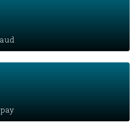
raud
 pay