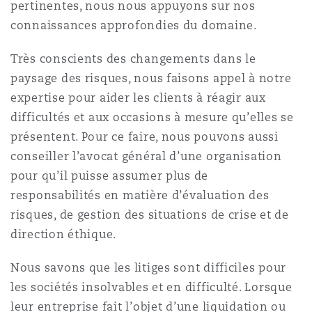
pertinentes, nous nous appuyons sur nos
Madrid
connaissances approfondies du domaine.
San Francisco
Réassurance
Très conscients des changements dans le
Manchester, 2 New Bailey
paysage des risques, nous faisons appel à notre
expertise pour aider les clients à réagir aux
Toronto
Assurance spécialisée
difficultés et aux occasions à mesure qu’elles se
Milan
présentent. Pour ce faire, nous pouvons aussi
Vancouver
conseiller l’avocat général d’une organisation
pour qu’il puisse assumer plus de
Munich
responsabilités en matière d’évaluation des
Washington (D. C.)
risques, de gestion des situations de crise et de
direction éthique.
Newcastle
Nous savons que les litiges sont difficiles pour
les sociétés insolvables et en difficulté. Lorsque
Paris
leur entreprise fait l’objet d’une liquidation ou