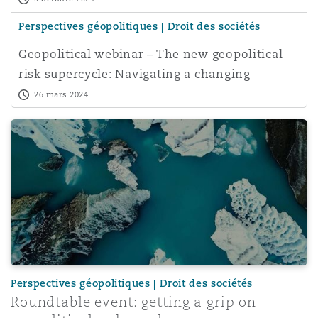
Perspectives géopolitiques | Droit des sociétés
Geopolitical webinar – The new geopolitical
risk supercycle: Navigating a changing
business environm
26 mars 2024
Roundtable event: getting a grip on geopolitical upheava
Perspectives géopolitiques | Droit des sociétés
Roundtable event: getting a grip on