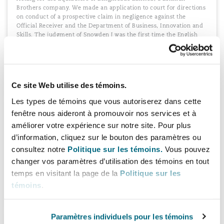
Brothers company. We made an application to court for directions
on conduct of a prospective claim in negligence against the
Official Receiver and the Department of Business, Innovation and
Skills. The judgment of Snowden J was the first time the English
courts have examined the effect of changes to the Insolvency Act,
which removed the requirement for liquidators to obtain creditor
or court sanction before bringing proceedings.
Ce site Web utilise des témoins.
Les types de témoins que vous autoriserez dans cette
fenêtre nous aideront à promouvoir nos services et à
Value Discovery Partners
améliorer votre expérience sur notre site. Pour plus
Acting for the dissolution trustees of a BVI limited partnership on
d’information, cliquez sur le bouton des paramètres ou
certain issues in the solvent liquidation of the same. Actions
included dealing with and defending the estate, as appropriate, in
consultez notre
Politique sur les témoins.
Vous pouvez
relation to claims made by former professional advisors; and also
changer vos paramètres d’utilisation des témoins en tout
acting for certain warrantors in Serbia on the sale of a portfolio of
temps en visitant la page de la
Politique sur les
significant assets of the partnership.
témoins
.
Paramètres individuels pour les témoins