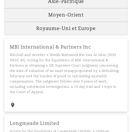
Asie-Pacifique
Moyen-Orient
Royaume-Uni et Europe
MBI International & Partners Inc
Mitchell and Another v Sheikh Mohamed Bin Issa Al Jaber [2025
UKSC 43]. Acting for the liquidators of MBI International &
Partners in obtaining a UK Supreme Court judgment concerning
the date of valuation of an asset misappropriated by a defaulting
fiduciary and the burden of proof in calculating equitable
compensation. The judgment follows over 9 years of work,
including substantial investigations, a 19 day trial and 3 trips to
the Court of Appeal.
Longmeade Limited
Acting for the liquidators of Longmeade Limited, a Lehman