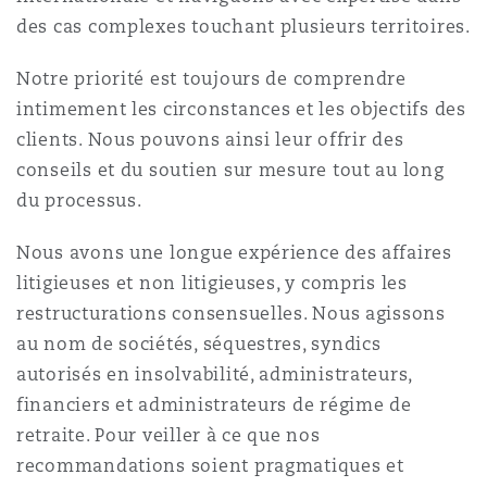
Shanghai
Miami
des cas complexes touchant plusieurs territoires.
Entretien, réparation et remi
Guildford
Notre priorité est toujours de comprendre
Couverture d’assurance
Singapour
Montréal
intimement les circonstances et les objectifs des
Droit aérien commercial non
clients. Nous pouvons ainsi leur offrir des
Hambourg
conseils et du soutien sur mesure tout au long
Droit maritime
Sydney
New Jersey
du processus.
Droit réglementaire
Leeds
Nous avons une longue expérience des affaires
Risques politiques et crédit 
litigieuses et non litigieuses, y compris les
Oulan-Bator
New York
Satellites et espace
restructurations consensuelles. Nous agissons
Liverpool
au nom de sociétés, séquestres, syndics
Responsabilité du fabricant e
Orange County
autorisés en insolvabilité, administrateurs,
produits
financiers et administrateurs de régime de
Londres, The St Botolph Building
retraite. Pour veiller à ce que nos
Phoenix
recommandations soient pragmatiques et
Assurance biens