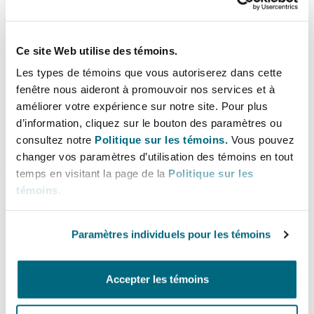
Blockchain solution to replace a paper-based
financial instrument with a digital product
Ce site Web utilise des témoins.
Advising on the development, implementation, validity and
Les types de témoins que vous autoriserez dans cette
enforceability of a blockchain solution in the context of a project
fenêtre nous aideront à promouvoir nos services et à
to replace a paper-based financial instrument (i.e. cheques) with a
améliorer votre expérience sur notre site. Pour plus
digital product, including structuring a regulatory solution to
accommodate the blockchain financial instrument.
d’information, cliquez sur le bouton des paramètres ou
consultez notre
Politique sur les témoins.
Vous pouvez
changer vos paramètres d’utilisation des témoins en tout
temps en visitant la page de la
Politique sur les
témoins
.
Data management for aircraft maintenance
and engineering data
Advising on governance terms for a blockchain proof of concept
Paramètres individuels pour les témoins
for an inventory and supply chain management provider
participating in a consortium with a number of multinationals in
the aviation sector to explore data management for aircraft
Accepter les témoins
maintenance and engineering data.