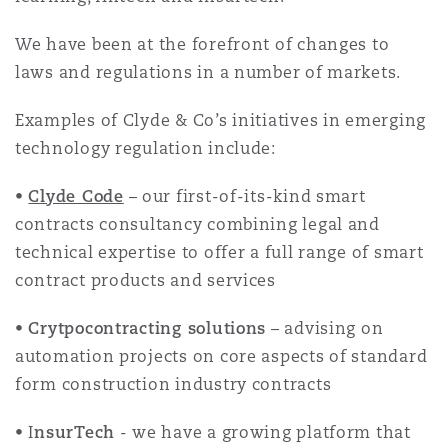
Shanghai
Miami
Entretien, réparation et remi
We have been at the forefront of changes to
Guildford
laws and regulations in a number of markets.
Couverture d’assurance
Singapour
Montréal
Examples of Clyde & Co’s initiatives in emerging
Droit aérien commercial non
Hambourg
technology regulation include:
Droit maritime
Sydney
New Jersey
•
Clyde Code
– our first-of-its-kind smart
Droit réglementaire
Leeds
contracts consultancy combining legal and
Risques politiques et crédit 
technical expertise to offer a full range of smart
Oulan-Bator
New York
contract products and services
Satellites et espace
Liverpool
Responsabilité du fabricant e
•
Crytpocontracting solutions
– advising on
Orange County
produits
automation projects on core aspects of standard
form construction industry contracts
Londres, The St Botolph Building
Phoenix
Assurance biens
• I
nsurTech
- we have a growing platform that