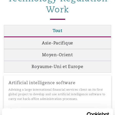
Work
Southampton
Tout
Warsaw
Asie-Pacifique
Moyen-Orient
Royaume-Uni et Europe
Artificial intelligence software
Advising a large international financial services client on its first
global project to develop and use artificial intelligence software to
carry out back-office administration processes.