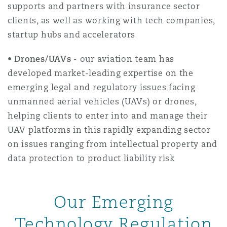
supports and partners with insurance sector
Madrid
clients, as well as working with tech companies,
San Francisco
Réassurance
startup hubs and accelerators
Manchester, 2 New Bailey
•
Drones/UAVs
- our aviation team has
Toronto
developed market-leading expertise on the
Assurance spécialisée
emerging legal and regulatory issues facing
Milan
unmanned aerial vehicles (UAVs) or drones,
Vancouver
helping clients to enter into and manage their
UAV platforms in this rapidly expanding sector
Munich
on issues ranging from intellectual property and
Washington (D. C.)
data protection to product liability risk
Newcastle
Our Emerging
Paris
Technology Regulation