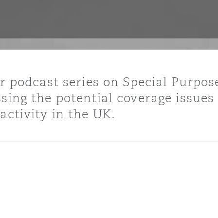
ommerciaux
étés et
sommation
PFI
l’employeur
 la vie
our podcast series on Special Purp
estion des
c
sing the potential coverage issues 
 pratiques
activity in the UK.
ation
nnes
inancières,
ts
environnement