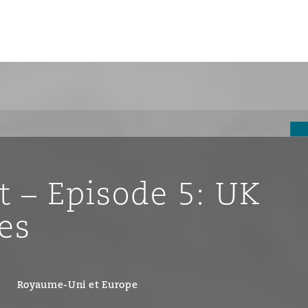
un
e Bermudes »
 – Episode 5: UK
lles
es
étés et
eur
Royaume-Uni et Europe