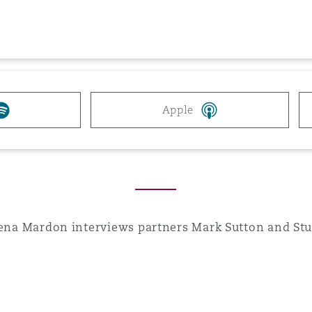
n et données
ise en état
Apple
n
t commercial
elena Mardon interviews partners Mark Sutton and St
et rappel de