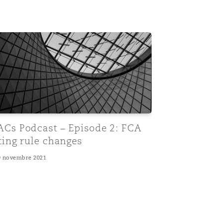
Recher
y and coverage issues
Cs Podcast – Episode 2: FCA listing rule changes
ACs Podcast – Episode 2: FCA
sting rule changes
9 novembre 2021