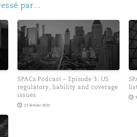
essé par...
issues
SPACs Podcast – Episode 3: US regulatory, liabilit
SPA
SPACs Podcast – Episode 3: US
SP
regulatory, liability and coverage
li
issues
23 février 2022
sics