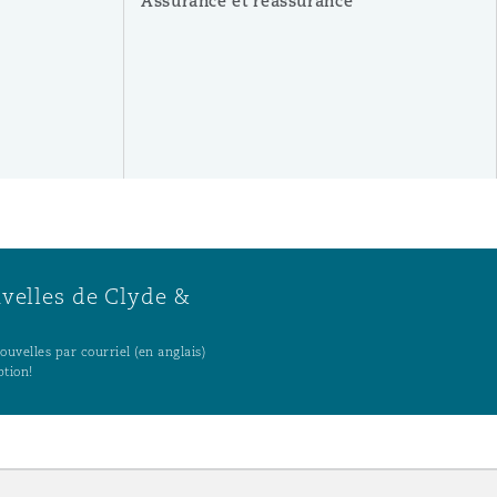
Assurance et réassurance
uvelles de Clyde &
uvelles par courriel (en anglais)
ption!