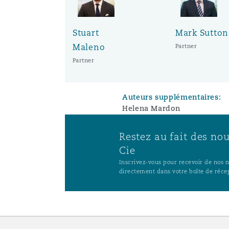
Stuart
Mark Sutton
Maleno
Partner
Partner
Auteurs supplémentaires:
Helena Mardon
Restez au fait des no
Cie
Inscrivez-vous pour recevoir de nos no
directement dans votre boîte de réce