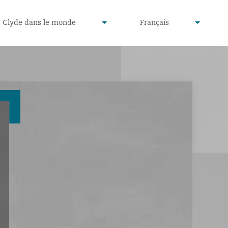
defined
undefined
Clyde dans le monde
Français
▾
▾