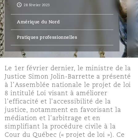
Bristol
Partenariats public-privé et P
28 février 2023
Nairobi
Hong Kong
São Paulo
Jeddah
Dallas
Recouvrement de dettes
Services financiers
Amérique du Nord
Responsabilité civile et de l
Énergie, commerce et droit
Protection des données et de 
Derry
Approvisionnement public
maritime
Pratiques professionnelles
Kuala Lumpur
Riyad
Denver
Intervention d’urgence et ges
Fraude et crimes en col blanc
Responsabilité à l’égard des 
situations de crise
Emploi, pensions et immigra
Dublin, St Stephens Green House
Droit immobilier
d’emploi
Assurance
Melbourne
Kansas City
Le 1er février dernier, le ministre de la
Enquêtes internes
Financement et location
Finances
Justice Simon Jolin-Barrette a présenté
Düsseldorf
Énergie
Projets et construction
à l’Assemblée nationale le projet de loi
New Delhi
Las Vegas
8 intitulé Loi visant à améliorer
Services professionnels
Acquisition de flottes aérien
Propriété intellectuelle
l’efficacité et l’accessibilité de la
Édimbourg
Assurance des institutions fi
Droit réglementaire et enquêtes
justice, notamment en favorisant la
administrateurs et dirigeants
médiation et l’arbitrage et en
Perth
Los Angeles
Sûreté, sécurité, santé et en
simplifiant la procédure civile à la
Couverture d’assurance
Technologie, externalisation
Glasgow, G1 Building
Cour du Québec (« projet de loi »). Ce
Soins de santé