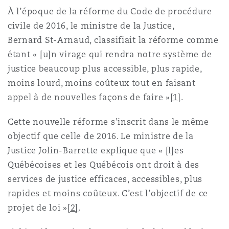
Madrid
À l’époque de la réforme du Code de procédure
civile de 2016, le ministre de la Justice,
San Francisco
Réassurance
Bernard St-Arnaud, classifiait la réforme comme
Manchester, 2 New Bailey
étant « [u]n virage qui rendra notre système de
justice beaucoup plus accessible, plus rapide,
Toronto
Assurance spécialisée
moins lourd, moins coûteux tout en faisant
Milan
appel à de nouvelles façons de faire »
[1]
.
Vancouver
Cette nouvelle réforme s’inscrit dans le même
Munich
objectif que celle de 2016. Le ministre de la
Justice Jolin-Barrette explique que « [l]es
Washington (D. C.)
Québécoises et les Québécois ont droit à des
Newcastle
services de justice efficaces, accessibles, plus
rapides et moins coûteux. C’est l’objectif de ce
projet de loi »
[2]
.
Paris