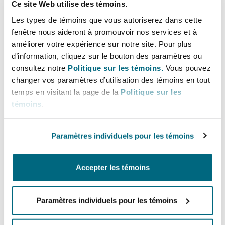
au Code de procédure civile intitulé :
Les règles
Ce site Web utilise des témoins.
simplifiées particulières au recouvrement de
Les types de témoins que vous autoriserez dans cette
certaines créances
. À noter que cette section ne
fenêtre nous aideront à promouvoir nos services et à
s’appliquera qu’aux demandes introduites
améliorer votre expérience sur notre site. Pour plus
d’information, cliquez sur le bouton des paramètres ou
devant la Cour du Québec et dont la valeur de
consultez notre
Politique sur les témoins.
Vous pouvez
l’objet sera inférieure à 100 000 $.
changer vos paramètres d’utilisation des témoins en tout
Essentiellement, la compétence concurrente
temps en visitant la page de la
Politique sur les
nouvellement créée par le projet de loi semble
témoins
.
permettre au demandeur de choisir entre la
procédure simplifiée de la Cour du Québec et
Paramètres individuels pour les témoins
celle de la Cour supérieure lorsque la valeur en
litige se situe entre 75 000 $ et 100 000 $.
Accepter les témoins
Les modifications prévoient, notamment, la
disparition du protocole de l’instance
[10]
ainsi
Paramètres individuels pour les témoins
que l’imposition d’une limite de cinq pages pour
la demande introductive d’instance
[11]
, de deux