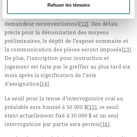
Refuser les témoins
pages pour l’exposé sommaire en défense,
augmenté à sept si le défendeur se porte
demandeur reconventionnel
[12]
. Des délais
précis pour la dénonciation des moyens
préliminaires, le dépôt de l’exposé sommaire et
la communication des pièces seront imposés
[13]
.
De plus, l’inscription pour instruction et
jugement est faite par le greffier au plus tard six
mois après la signification de l’avis
d’assignation
[14]
.
Le seuil pour la tenue d’interrogatoire oral au
préalable sera haussé à 50 000 $
[15]
, ce seuil
étant actuellement fixé à 30 000 $ et un seul
interrogatoire par partie sera permis
[16]
.