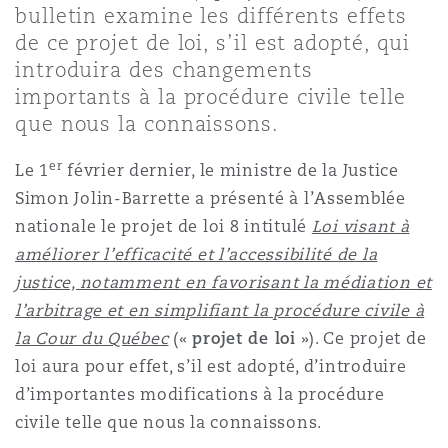
bulletin examine les différents effets
Shanghai
Miami
de ce projet de loi, s’il est adopté, qui
Entretien, réparation et remi
Guildford
introduira des changements
Couverture d’assurance
importants à la procédure civile telle
Singapour
Montréal
que nous la connaissons.
Droit aérien commercial non
Hambourg
Droit maritime
er
Le 1
février dernier, le ministre de la Justice
Sydney
New Jersey
Simon Jolin-Barrette a présenté à l’Assemblée
Droit réglementaire
Leeds
nationale le projet de loi 8 intitulé
Loi visant à
Risques politiques et crédit 
améliorer l’efficacité et l’accessibilité de la
Oulan-Bator
New York
justice, notamment en favorisant la médiation et
Satellites et espace
Liverpool
l’arbitrage et en simplifiant la procédure civile à
Responsabilité du fabricant e
la Cour du Québec
(«
projet de loi
»). Ce projet de
Orange County
produits
loi aura pour effet, s’il est adopté, d’introduire
Londres, The St Botolph Building
d’importantes modifications à la procédure
civile telle que nous la connaissons.
Phoenix
Assurance biens