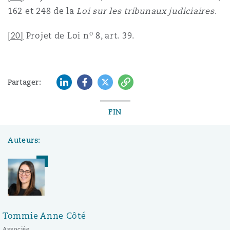
162 et 248 de la
Loi sur les tribunaux judiciaires
.
o
[20]
Projet de Loi n
8, art. 39.
LinkedIn
Facebook
Twitter
Copy
Partager:
FIN
Auteurs:
Tommie Anne Côté
Associée