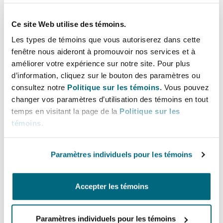
Madrid
In this second episode of this podcast series,
Ce site Web utilise des témoins.
San Francisco
Partner Trevor McCann and Senior Counsel
Réassurance
Les types de témoins que vous autoriserez dans cette
Prachi Shah address the impacts of changes to
Manchester, 2 New Bailey
fenêtre nous aideront à promouvoir nos services et à
Quebec’s charter of the French language. They
améliorer votre expérience sur notre site. Pour plus
Toronto
explore the implications of what is commonly
Assurance spécialisée
d’information, cliquez sur le bouton des paramètres ou
known as Bill 96 on the underwriting of Quebec
consultez notre
Politique sur les témoins.
Vous pouvez
Milan
changer vos paramètres d’utilisation des témoins en tout
risks and best practices to ensure compliance.
Vancouver
temps en visitant la page de la
Politique sur les
témoins
.
Munich
Washington (D. C.)
Related insights
Paramètres individuels pour les témoins
Newcastle
Quebec Insurance Legislation Podcast Series - Episode
Accepter les témoins
Paris
Paramètres individuels pour les témoins