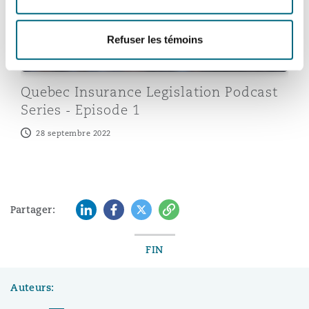
Refuser les témoins
Southampton
Quebec Insurance Legislation Podcast
Warsaw
Series - Episode 1
28 septembre 2022
LinkedIn
Facebook
Twitter
Copy
Partager:
FIN
Auteurs: