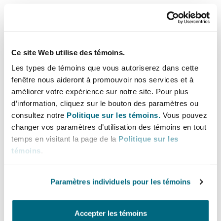
between NGOs and big business, either through
defence cost claims or through legal liability in
Southampton
damages.
Ce site Web utilise des témoins.
These liabilities are arising immediately and are
Les types de témoins que vous autoriserez dans cette
Warsaw
likely to be of concern to underwriters in the
fenêtre nous aideront à promouvoir nos services et à
field of general, employer’s and product liability.
améliorer votre expérience sur notre site. Pour plus
d’information, cliquez sur le bouton des paramètres ou
Click here to view the recording
consultez notre
Politique sur les témoins.
Vous pouvez
changer vos paramètres d’utilisation des témoins en tout
temps en visitant la page de la
Politique sur les
témoins
.
Vous pourriez être intéressé
par...
Paramètres individuels pour les témoins
Webinaire « On-demand Bonus Webinar: Greenwashing
Accepter les témoins