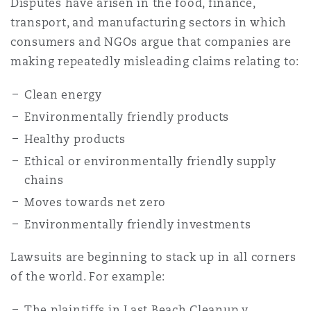
Disputes have arisen in the food, finance,
Shanghai
Miami
transport, and manufacturing sectors in which
Entretien, réparation et remi
Guildford
consumers and NGOs argue that companies are
Couverture d’assurance
making repeatedly misleading claims relating to:
Singapour
Montréal
Droit aérien commercial non
Clean energy
Hambourg
Droit maritime
Environmentally friendly products
Sydney
New Jersey
Healthy products
Droit réglementaire
Leeds
Ethical or environmentally friendly supply
Risques politiques et crédit 
chains
Oulan-Bator
New York
Satellites et espace
Moves towards net zero
Liverpool
Environmentally friendly investments
Responsabilité du fabricant e
Orange County
produits
Lawsuits are beginning to stack up in all corners
Londres, The St Botolph Building
of the world. For example:
Phoenix
Assurance biens
The plaintiffs in Last Beach Cleanup v.