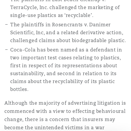
Madrid
TerraCycle, Inc. challenged the marketing of
single-use plastics as ‘recyclable’.
San Francisco
Réassurance
The plaintiffs in Rosencrants v. Danimer
Manchester, 2 New Bailey
Scientific, Inc, and a related derivative action,
challenged claims about biodegradable plastic.
Toronto
Assurance spécialisée
Coca-Cola has been named as a defendant in
Milan
two important test cases relating to plastics,
Vancouver
first in respect of its representations about
sustainability, and second in relation to its
Munich
claims about the recyclability of its plastic
Washington (D. C.)
bottles.
Newcastle
Although the majority of advertising litigation is
commenced with a view to effecting behavioural
change, there is a concern that insurers may
Paris
become the unintended victims in a war