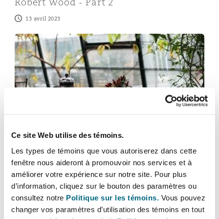
Robert Wood - Part 2
Madrid
13 avril 2023
San Francisco
Réassurance
Coffee chat with Keith Conway and Robert Wood - Par
Manchester, 2 New Bailey
Toronto
Assurance spécialisée
Milan
Vancouver
Munich
Ce site Web utilise des témoins.
UK Real Estate Insights
Washington (D. C.)
Coffee chat with Keith Conway and
Les types de témoins que vous autoriserez dans cette
fenêtre nous aideront à promouvoir nos services et à
Robert Wood - Part 1
Newcastle
améliorer votre expérience sur notre site. Pour plus
24 février 2023
d’information, cliquez sur le bouton des paramètres ou
consultez notre
Politique sur les témoins.
Vous pouvez
changer vos paramètres d’utilisation des témoins en tout
Paris
Episode 4 in our series of coffee catch-