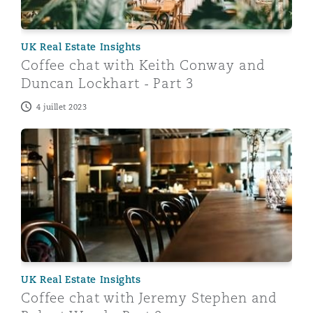
Shanghai
Miami
Entretien, réparation et remi
Guildford
UK Real Estate Insights
Couverture d’assurance
Coffee chat with Keith Conway and
Singapour
Montréal
Duncan Lockhart - Part 3
Droit aérien commercial non
Hambourg
4 juillet 2023
Droit maritime
Sydney
New Jersey
Coffee chat with Jeremy Stephen and Robert Wood - P
Droit réglementaire
Leeds
Risques politiques et crédit 
Oulan-Bator
New York
Satellites et espace
Liverpool
Responsabilité du fabricant e
Orange County
produits
Londres, The St Botolph Building
UK Real Estate Insights
Coffee chat with Jeremy Stephen and
Phoenix
Assurance biens