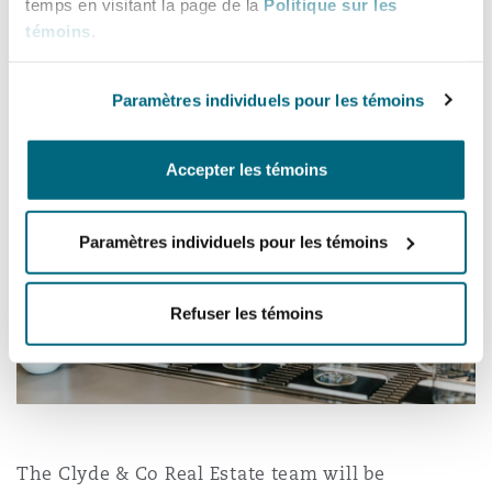
temps en visitant la page de la
Politique sur les
ups, Associates Huma Ahmad and
témoins
.
Elizabeth Nicholls discuss if the Law
Southampton
Commission’s review of the Landlord
Paramètres individuels pour les témoins
and Tenant Act 1954 is ripe for reform.
Warsaw
Accepter les témoins
Paramètres individuels pour les témoins
Refuser les témoins
The Clyde & Co Real Estate team will be