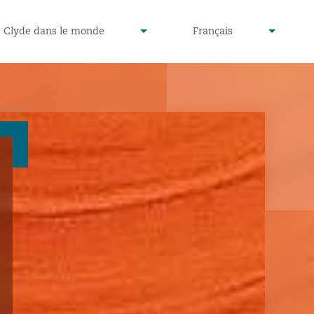
defined
undefined
Clyde dans le monde
Français
▾
▾