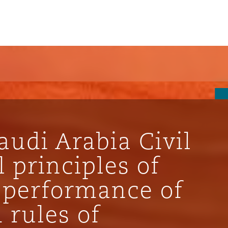
un
e Bermudes »
udi Arabia Civil
lles
 principles of
: performance of
étés et
eur
 rules of