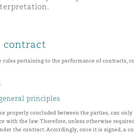
terpretation.
n et données
ise en état
 contract
n
he rules pertaining to the performance of contracts, 
.
t commercial
general principles
et rappel de
once properly concluded between the parties, can on
ce with the law. Therefore, unless otherwise required
under the contract. Accordingly, once it is signed, a c