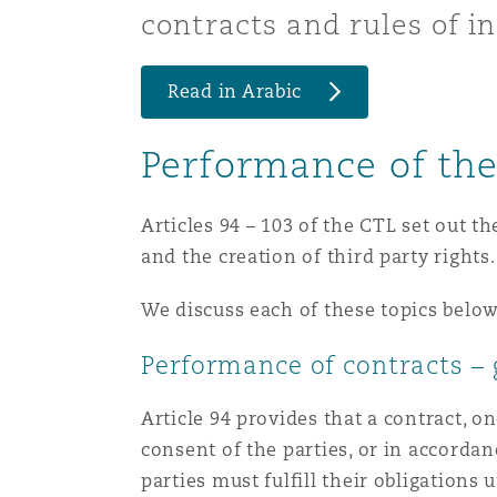
Couverture d’assurance
contracts and rules of in
Los Angeles
Glasgow, G1 Building
Technologie, externalisatio
Soins de santé
Shanghai
Read in Arabic
Entretien, réparation et rem
Miami
Guildford
Couverture d’assurance
Performance of the
Singapour
Droit aérien commercial no
Montréal
Hambourg
contentieux
Articles 94 – 103 of the CTL set out t
Droit maritime
Sydney
and the creation of third party rights.
New Jersey
Leeds
Droit réglementaire
We discuss each of these topics below
Risques politiques et crédi
Oulan-Bator
Performance of contracts – 
New York
Liverpool
Satellites et espace
Responsabilité du fabricant 
Article 94 provides that a contract, 
produits
consent of the parties, or in accordan
Orange County
Londres, The St Botolph Building
parties must fulfill their obligations 