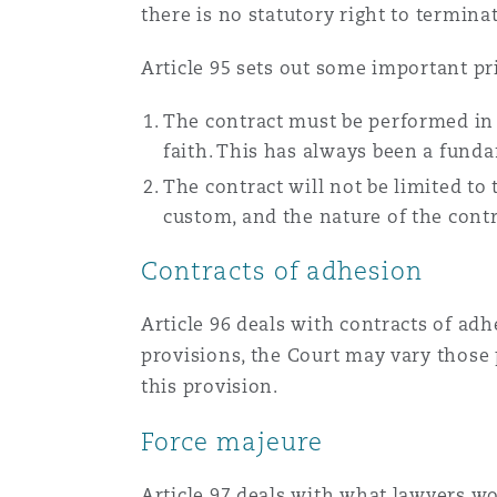
there is no statutory right to termina
Assurance biens
Article 95 sets out some important pr
Phoenix
Madrid
The contract must be performed in
Réassurance
faith. This has always been a fundam
San Francisco
Manchester, 2 New Bailey
The contract will not be limited to 
Assurance spécialisée
custom, and the nature of the cont
Toronto
Milan
Contracts of adhesion
Article 96 deals with contracts of ad
Vancouver
Munich
provisions, the Court may vary those 
this provision.
Washington (D. C.)
Newcastle
Force majeure
Article 97 deals with what lawyers wo