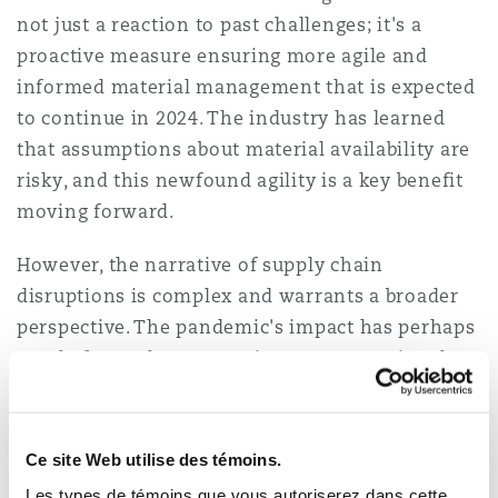
Madrid
not just a reaction to past challenges; it's a
proactive measure ensuring more agile and
San Francisco
Réassurance
informed material management that is expected
Manchester, 2 New Bailey
to continue in 2024. The industry has learned
that assumptions about material availability are
Toronto
Assurance spécialisée
risky, and this newfound agility is a key benefit
Milan
moving forward.
Vancouver
However, the narrative of supply chain
Munich
disruptions is complex and warrants a broader
perspective. The pandemic's impact has perhaps
Washington (D. C.)
overly focused our attention on conventional
Newcastle
factors like labor shortages in manufacturing
and transportation, influencing material
availability. In 2024, it will be crucial to recognize
Ce site Web utilise des témoins.
Paris
the diverse and multifaceted nature of these
Les types de témoins que vous autoriserez dans cette