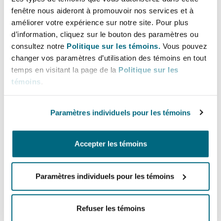
disruptions.
fenêtre nous aideront à promouvoir nos services et à
améliorer votre expérience sur notre site. Pour plus
Geopolitical factors are increasingly influencing
Southampton
d’information, cliquez sur le bouton des paramètres ou
the supply chain. The evolving trade
consultez notre
Politique sur les témoins.
Vous pouvez
relationships between the US, Canada, and
changer vos paramètres d’utilisation des témoins en tout
temps en visitant la page de la
Politique sur les
Warsaw
China, for instance, could introduce new
témoins
.
challenges, as seen in the apprehension within
the lumber industry. This evolving landscape
Paramètres individuels pour les témoins
requires an approach of cautious optimism.
While the outlook is positive for the industry as
Accepter les témoins
it continues its post-pandemic recovery, it must
remain vigilant to a shifting geopolitical
Paramètres individuels pour les témoins
landscape and the resultant supply chain
disruptions. A balanced perspective will be
critical in navigating the upcoming year's
Refuser les témoins
challenges and opportunities, solidifying the