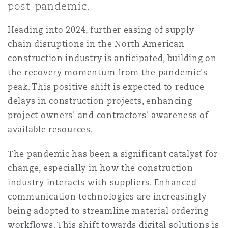
post-pandemic.
Shanghai
Miami
Entretien, réparation et remi
Guildford
Heading into 2024, further easing of supply
Couverture d’assurance
chain disruptions in the North American
Singapour
Montréal
construction industry is anticipated, building on
Droit aérien commercial non
Hambourg
the recovery momentum from the pandemic's
Droit maritime
peak. This positive shift is expected to reduce
Sydney
New Jersey
delays in construction projects, enhancing
Droit réglementaire
Leeds
project owners' and contractors' awareness of
Risques politiques et crédit 
available resources.
Oulan-Bator
New York
Satellites et espace
The pandemic has been a significant catalyst for
Liverpool
Responsabilité du fabricant e
change, especially in how the construction
Orange County
produits
industry interacts with suppliers. Enhanced
Londres, The St Botolph Building
communication technologies are increasingly
being adopted to streamline material ordering
Phoenix
Assurance biens
workflows. This shift towards digital solutions is