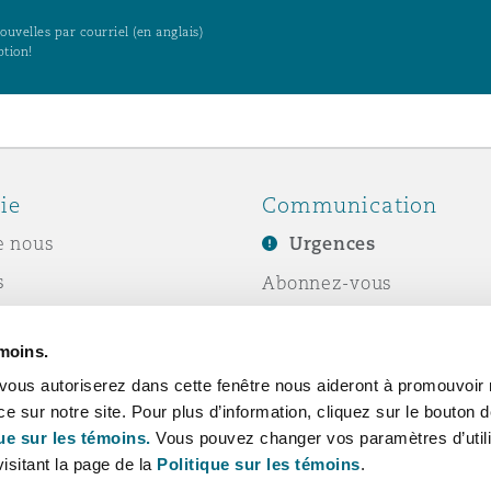
uvelles par courriel (en anglais)
ption!
ie
Communication
e nous
Urgences
s
Abonnez-vous
Écrivez-nous
émoins.
ité sociale de
Événements
vous autoriserez dans cette fenêtre nous aideront à promouvoir 
e
ce sur notre site. Pour plus d’information, cliquez sur le bouton
ue sur les témoins.
Vous pouvez changer vos paramètres d’utili
isitant la page de la
Politique sur les témoins
.