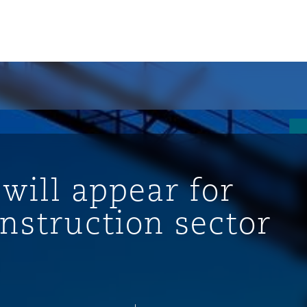
un
e Bermudes »
will appear for
lles
nstruction sector
étés et
eur