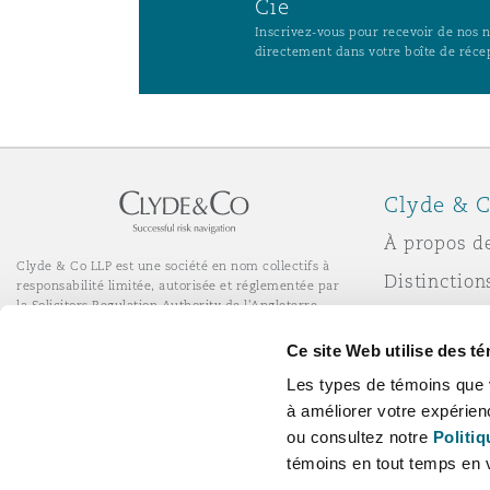
Cie
Paris
Inscrivez-vous pour recevoir de nos no
directement dans votre boîte de réce
Southampton
Clyde & C
Warsaw
À propos d
Clyde & Co LLP est une société en nom collectifs à
Distinction
responsabilité limitée, autorisée et réglementée par
la Solicitors Regulation Authority de l'Angleterre.
Actualité
© Clyde & Co LLP
Ce site Web utilise des t
Services de bureau à distance
Responsabil
Les types de témoins que 
l’entrepris
à améliorer votre expérien
Carrières
ou consultez notre
Politiq
témoins en tout temps en v