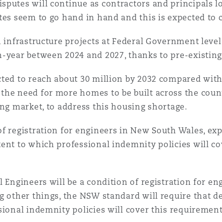
putes will continue as contractors and principals lo
n et données
tes seem to go hand in hand and this is expected to
 infrastructure projects at Federal Government level, 
ise en état
n-year between 2024 and 2027, thanks to pre-existi
ted to reach about 30 million by 2032 compared with 2
n
 the need for more homes to be built across the cou
ing market, to address this housing shortage.
f registration for engineers in New South Wales, exp
t commercial
ent to which professional indemnity policies will co
l Engineers will be a condition of registration for 
et rappel de
 other things, the NSW standard will require that des
sional indemnity policies will cover this requirement