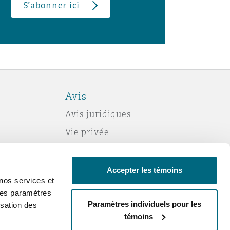
S’abonner ici
Avis
Avis juridiques
Vie privée
Politique sur les témoins (cookies)
Esclavage moderne
Accepter les témoins
nos services et
Courriels frauduleux
 des paramètres
Accessibilité
Paramètres individuels pour les
sation des
témoins
Service par courriel