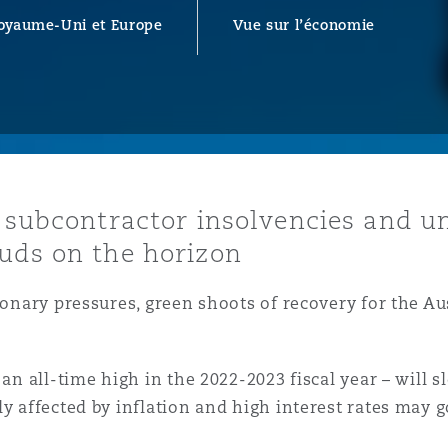
ommerciaux
étés et
sommation
Royaume-Uni et Europe
Vue sur l’économie
PFI
l’employeur
 la vie
estion des
c
 pratiques
r subcontractor insolvencies and un
ation
ouds on the horizon
ionary pressures, green shoots of recovery for the Au
nnes
 an all-time high in the 2022-2023 fiscal year – will
inancières,
ly affected by inflation and high interest rates may 
ts
environnement