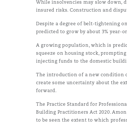
Couverture d’assurance
While insolvencies may slow down, dis
Los Angeles
Glasgow, G1 Building
Technologie, externalisatio
insured risks. Construction and dispu
Soins de santé
Shanghai
Despite a degree of belt-tightening on
Entretien, réparation et rem
Miami
Guildford
predicted to grow by about 3% year-o
Couverture d’assurance
Singapour
A growing population, which is predic
Droit aérien commercial no
Montréal
Hambourg
squeeze on housing stock, prompting
contentieux
Droit maritime
injecting funds to the domestic build
Sydney
The introduction of a new condition o
New Jersey
Leeds
Droit réglementaire
Risques politiques et crédi
create some uncertainty about the ext
Oulan-Bator
forward.
New York
Liverpool
Satellites et espace
The Practice Standard for Professiona
Responsabilité du fabricant 
produits
Building Practitioners Act 2020. Among
to be seen the extent to which profes
Orange County
Londres, The St Botolph Building