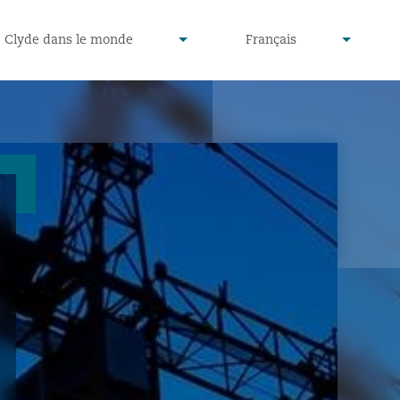
defined
undefined
Clyde dans le monde
Français
▾
▾