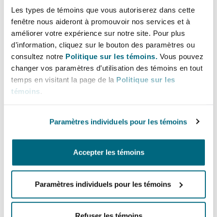
Madrid
Les types de témoins que vous autoriserez dans cette
fenêtre nous aideront à promouvoir nos services et à
Again, the airline industry will be very visible
San Francisco
Réassurance
améliorer votre expérience sur notre site. Pour plus
when it comes to anticipated climate change
d’information, cliquez sur le bouton des paramètres ou
Manchester, 2 New Bailey
litigation in 2024. NGOs are paying particular
consultez notre
Politique sur les témoins.
Vous pouvez
attention to any suggestion of greenwashing
Toronto
changer vos paramètres d’utilisation des témoins en tout
Assurance spécialisée
when it comes to public declarations from the
temps en visitant la page de la
Politique sur les
Milan
major airlines along the lines of the KLM action
témoins
.
earlier this year. As well as any perceived
Vancouver
damage to the environment by the sector. There
Paramètres individuels pour les témoins
Munich
is also a growing risk of the threat of more
direct action to airplanes in terms of physical
Washington (D. C.)
Accepter les témoins
impairment.
Newcastle
Finally, we believe we will see more potential
Paramètres individuels pour les témoins
litigation not just focused on the airlines as
Paris
corporate entities but also on the Directors of
Refuser les témoins