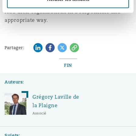
those companies for any perception of failing to
lead their organisations in a responsible and
Southampton
appropriate way.
Warsaw
LinkedIn
Facebook
Twitter
Copy
Partager:
FIN
Auteurs:
Grégory Laville de
la Plaigne
Associé
Sujets: