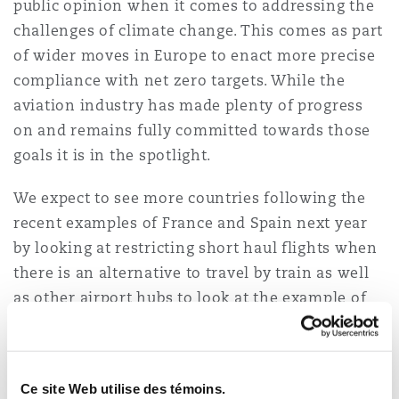
public opinion when it comes to addressing the
Shanghai
Miami
challenges of climate change. This comes as part
Entretien, réparation et remi
Guildford
of wider moves in Europe to enact more precise
Couverture d’assurance
compliance with net zero targets. While the
Singapour
Montréal
aviation industry has made plenty of progress
Droit aérien commercial non
Hambourg
on and remains fully committed towards those
Droit maritime
goals it is in the spotlight.
Sydney
New Jersey
Droit réglementaire
Leeds
We expect to see more countries following the
Risques politiques et crédit 
recent examples of France and Spain next year
Oulan-Bator
New York
by looking at restricting short haul flights when
Satellites et espace
Liverpool
there is an alternative to travel by train as well
Responsabilité du fabricant e
as other airport hubs to look at the example of
Orange County
produits
Schiphol where the Dutch government is trying
Londres, The St Botolph Building
to reduce the airport’s capacity. Both
developments have significant implications for
Phoenix
Assurance biens
Ce site Web utilise des témoins.
the industry.