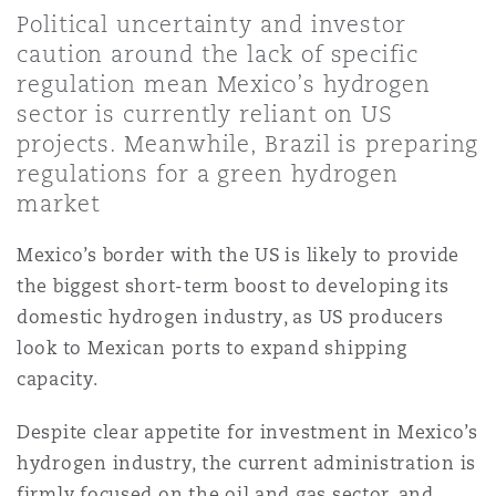
Shanghai
Miami
Political uncertainty and investor
Entretien, réparation et remi
caution around the lack of specific
Guildford
regulation mean Mexico’s hydrogen
Couverture d’assurance
Singapour
Montréal
sector is currently reliant on US
Droit aérien commercial non
projects. Meanwhile, Brazil is preparing
Hambourg
regulations for a green hydrogen
Droit maritime
Sydney
New Jersey
market
Droit réglementaire
Leeds
Mexico’s border with the US is likely to provide
Risques politiques et crédit 
the biggest short-term boost to developing its
Oulan-Bator
New York
domestic hydrogen industry, as US producers
Satellites et espace
Liverpool
look to Mexican ports to expand shipping
Responsabilité du fabricant e
capacity.
Orange County
produits
Londres, The St Botolph Building
Despite clear appetite for investment in Mexico’s
hydrogen industry
, the current administration is
Phoenix
Assurance biens
firmly focused on the oil and gas sector, and