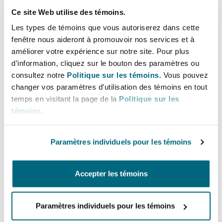
Meanwhile, Brazil’s Ministry of Mines and
Ce site Web utilise des témoins.
Energy is prioritising the creation of a green
Les types de témoins que vous autoriserez dans cette
hydrogen regulatory framework, having
Southampton
fenêtre nous aideront à promouvoir nos services et à
launched a three-year work plan within the
améliorer votre expérience sur notre site. Pour plus
National Hydrogen Program in late August 2023.
d’information, cliquez sur le bouton des paramètres ou
Warsaw
consultez notre
Politique sur les témoins.
Vous pouvez
Different draft bills on the subject are currently
changer vos paramètres d’utilisation des témoins en tout
being analysed by the Brazilian Congress and it
temps en visitant la page de la
Politique sur les
is expected that green hydrogen initiatives will
témoins
.
require further joint public-private discussions.
Paramètres individuels pour les témoins
The plan aims to consolidate low-carbon
hydrogen hubs in Brazil by 2035, with the Port of
Pecém established as the country’s first such
Accepter les témoins
hub.
Paramètres individuels pour les témoins
In 2024, we anticipate investment in Mexico will