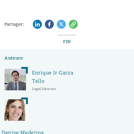
LinkedIn
Facebook
Twitter
Copy
Partager:
FIN
Auteurs:
Enrique Jr Garza
Tello
Legal Director
Denise Medeiros