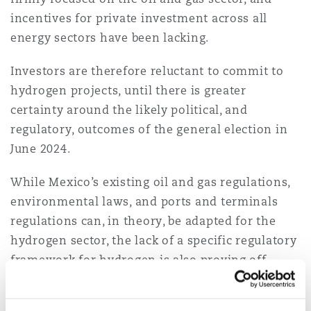
Madrid
incentives for private investment across all
energy sectors have been lacking.
San Francisco
Réassurance
Manchester, 2 New Bailey
Investors are therefore reluctant to commit to
hydrogen projects, until there is greater
Toronto
Assurance spécialisée
certainty around the likely political, and
Milan
regulatory, outcomes of the general election in
June 2024.
Vancouver
While Mexico’s existing oil and gas regulations,
Munich
environmental laws, and ports and terminals
Washington (D. C.)
regulations can, in theory, be adapted for the
hydrogen sector, the lack of a specific regulatory
Newcastle
framework for hydrogen is also proving off-
putting for some potential investors.
Paris