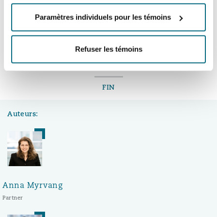
here.
Paramètres individuels pour les témoins
Southampton
Refuser les témoins
LinkedIn
Facebook
Twitter
Copy
Partager:
Warsaw
FIN
Auteurs:
Anna Myrvang
Partner