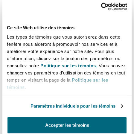
Madrid
Apple
San Francisco
Réassurance
Ce site Web utilise des témoins.
Manchester, 2 New Bailey
Spreaker
Les types de témoins que vous autoriserez dans cette
Toronto
Assurance spécialisée
fenêtre nous aideront à promouvoir nos services et à
améliorer votre expérience sur notre site. Pour plus
Milan
d’information, cliquez sur le bouton des paramètres ou
consultez notre
Politique sur les témoins.
Vous pouvez
Vancouver
changer vos paramètres d’utilisation des témoins en tout
Munich
temps en visitant la page de la
Politique sur les
If you enjoyed this episode please do look up the
témoins
.
Washington (D. C.)
Virtually Everything podcast series
hosted by our
colleagues Lucy Nash and Vyasna Mahadevey.
Newcastle
Paramètres individuels pour les témoins
Further information about our global digital
Accepter les témoins
assets and blockchain offering can also be found
Paris