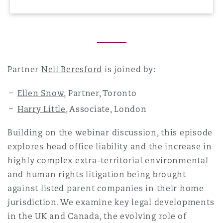
Madrid
San Francisco
Réassurance
Manchester, 2 New Bailey
Partner
Neil Beresford
is joined by:
Toronto
Assurance spécialisée
Milan
Ellen Snow
, Partner, Toronto
Harry Little
, Associate, London
Vancouver
Munich
Building on the webinar discussion, this episode
explores head office liability and the increase in
Washington (D. C.)
highly complex extra-territorial environmental
Newcastle
and human rights litigation being brought
against listed parent companies in their home
jurisdiction. We examine key legal developments
Paris
in the UK and Canada, the evolving role of