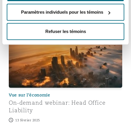
Vous pourriez être intéressé
Paramètres individuels pour les témoins
par...
Refuser les témoins
On-demand webinar: Head Office Liability
Vue sur l’économie
On-demand webinar: Head Office
Liability
13 février 2025