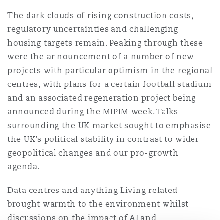
Shanghai
Miami
The dark clouds of rising construction costs,
Entretien, réparation et remi
Guildford
regulatory uncertainties and challenging
Couverture d’assurance
housing targets remain. Peaking through these
Singapour
Montréal
were the announcement of a number of new
Droit aérien commercial non
Hambourg
projects with particular optimism in the regional
Droit maritime
centres, with plans for a certain football stadium
Sydney
New Jersey
and an associated regeneration project being
Droit réglementaire
Leeds
announced during the MIPIM week. Talks
Risques politiques et crédit 
surrounding the UK market sought to emphasise
Oulan-Bator
New York
the UK’s political stability in contrast to wider
Satellites et espace
Liverpool
geopolitical changes and our pro-growth
Responsabilité du fabricant e
agenda.
Orange County
produits
Londres, The St Botolph Building
Data centres and anything Living related
brought warmth to the environment whilst
Phoenix
Assurance biens
discussions on the impact of AI and