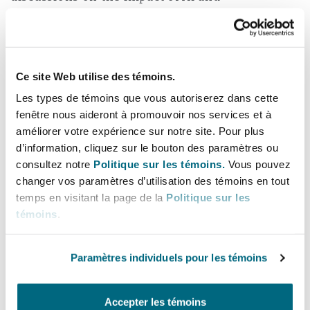
Madrid
technological advancements showcased a
forward-looking attitude and cautiously
San Francisco
Réassurance
optimistic market. There is also renewed
Manchester, 2 New Bailey
optimism in the UK office lettings market
Ce site Web utilise des témoins.
generally and a steady demand for Grade A
Toronto
Les types de témoins que vous autoriserez dans cette
Assurance spécialisée
office spaces. The Planning and Infrastructure
fenêtre nous aideront à promouvoir nos services et à
Milan
améliorer votre expérience sur notre site. Pour plus
Bill was introduced to Parliament on 11 March
d’information, cliquez sur le bouton des paramètres ou
2025, the opening day of MIPIM. The government
Vancouver
consultez notre
Politique sur les témoins.
Vous pouvez
promises that homes and key infrastructure will
changer vos paramètres d’utilisation des témoins en tout
Munich
be built faster and also that energy security will
temps en visitant la page de la
Politique sur les
be bolstered with cheaper, clean homegrown
Washington (D. C.)
témoins
.
power. Alongside other recent planning
Newcastle
reforms, this a positive step in removing
Paramètres individuels pour les témoins
obstacles and speeding up planning to enable
some of the potential opportunities being
Paris
Accepter les témoins
discussed at MIPIM to come to fruition.