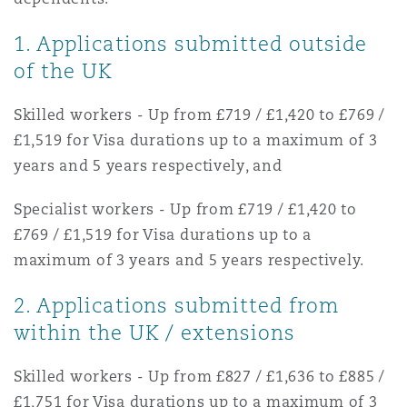
Shanghai
Miami
Entretien, réparation et remi
1. Applications submitted outside
Guildford
of the UK
Couverture d’assurance
Singapour
Montréal
Droit aérien commercial non
Skilled workers - Up from £719 / £1,420 to £769 /
Hambourg
£1,519 for Visa durations up to a maximum of 3
Droit maritime
Sydney
New Jersey
years and 5 years respectively, and
Droit réglementaire
Leeds
Specialist workers - Up from £719 / £1,420 to
Risques politiques et crédit 
£769 / £1,519 for Visa durations up to a
Oulan-Bator
New York
maximum of 3 years and 5 years respectively.
Satellites et espace
Liverpool
Responsabilité du fabricant e
2. Applications submitted from
Orange County
produits
within the UK / extensions
Londres, The St Botolph Building
Skilled workers - Up from £827 / £1,636 to £885 /
Phoenix
Assurance biens
£1,751 for Visa durations up to a maximum of 3