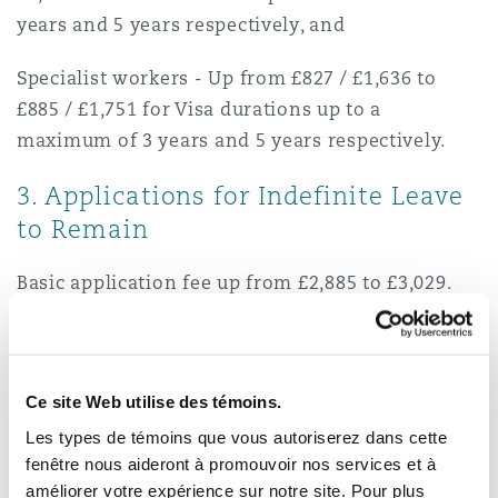
Madrid
years and 5 years respectively, and
San Francisco
Réassurance
Specialist workers - Up from £827 / £1,636 to
£885 / £1,751 for Visa durations up to a
Manchester, 2 New Bailey
maximum of 3 years and 5 years respectively.
Toronto
Assurance spécialisée
3. Applications for Indefinite Leave
Milan
to Remain
Vancouver
Basic application fee up from £2,885 to £3,029.
Munich
Currently, there are no planned increases to the
Washington (D. C.)
Immigration Skills Charges, Immigration Health
Newcastle
Surcharge or Priority Services.
Ce site Web utilise des témoins.
Les types de témoins que vous autoriserez dans cette
Given the substantial increase of CoS Fees to
fenêtre nous aideront à promouvoir nos services et à
Paris
£525 from £239, we recommend all eligible
améliorer votre expérience sur notre site. Pour plus