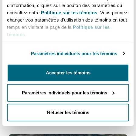
applications be submitted prior to the 9 April
d’information, cliquez sur le bouton des paramètres ou
2025 deadline.
consultez notre
Politique sur les témoins.
Vous pouvez
Southampton
changer vos paramètres d’utilisation des témoins en tout
The complete list of fee increases appears at
temps en visitant la page de la
Politique sur les
témoins
.
Home Office immigration and nationality fees: 9
Warsaw
April 2025 - GOV.UK
Paramètres individuels pour les témoins
For further information and advice on all UK
immigration issues, please contact
Jonathan
Accepter les témoins
Chaimovic
or your regular Team contact.
Paramètres individuels pour les témoins
Vous pourriez être intéressé
Refuser les témoins
par...