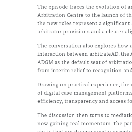
The episode traces the evolution of a
Assurance biens
Arbitration Centre to the launch of t
Phoenix
Madrid
the new rules represent a significant
arbitrator provisions and a clearer al
Réassurance
San Francisco
Manchester, 2 New Bailey
The conversation also explores how a
interaction between arbitrateAD, the 
Assurance spécialisée
ADGM as the default seat of arbitrati
Toronto
Milan
from interim relief to recognition a
Drawing on practical experience, the 
Vancouver
Munich
of digital case management platforms
efficiency, transparency and access fo
The discussion then turns to mediatio
Washington (D. C.)
Newcastle
now gaining real momentum. The panel
shifts that are driving greater accepta