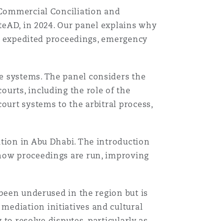
i Commercial Conciliation and
ateAD, in 2024. Our panel explains why
ty, expedited proceedings, emergency
e systems. The panel considers the
urts, including the role of the
ourt systems to the arbitral process,
Menu
ation in Abu Dhabi. The introduction
Recher
 how proceedings are run, improving
 been underused in the region but is
mediation initiatives and cultural
 to resolve disputes, particularly as