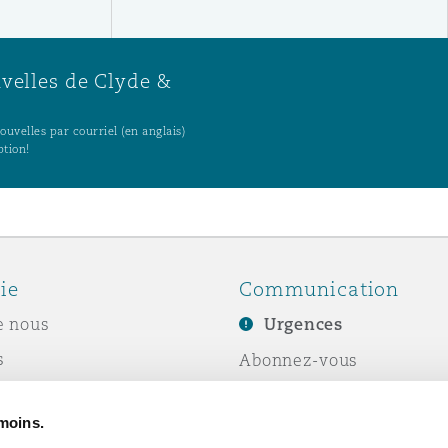
uvelles de Clyde &
uvelles par courriel (en anglais)
ption!
ie
Communication
e nous
Urgences
s
Abonnez-vous
Écrivez-nous
émoins.
ité sociale de
Événements