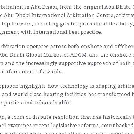
rbitration in Abu Dhabi, from the original Abu Dhab
he Abu Dhabi International Arbitration Centre, arbitr
 step forward, including greater procedural flexibili
ignment with international best practice.
rbitration operates across both onshore and offshor
Abu Dhabi Global Market, or ADGM, and the onshore co
on and the increasingly supportive approach of both c
nd enforcement of awards.
episode highlights how technology is shaping arbitr
 and world class hearing facilities has transformed
r parties and tribunals alike.
n, a form of dispute resolution that has historically
 examines recent legislative reforms, court backed 
nce of mediation as a cost effective and efficient way