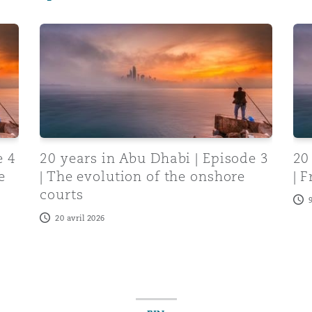
 ADGM courts and offshore jurisdiction
20 years in Abu Dhabi | Episode 3 | The evolution 
20 
e 4
20 years in Abu Dhabi | Episode 3
20
e
| The evolution of the onshore
| 
courts
20 avril 2026