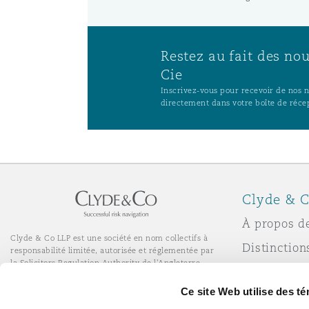
Restez au fait des no
Cie
Inscrivez-vous pour recevoir de nos no
directement dans votre boîte de réce
Clyde & C
À propos d
Clyde & Co LLP est une société en nom collectifs à
Distinction
responsabilité limitée, autorisée et réglementée par
la Solicitors Regulation Authority de l'Angleterre.
Actualité
© Clyde & Co LLP
Ce site Web utilise des t
Services de bureau à distance
Responsabil