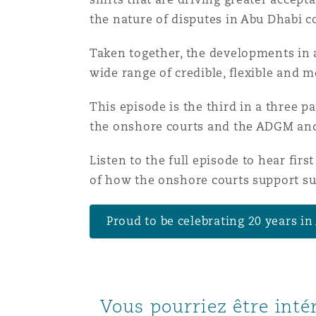
Paris
the nature of disputes in Abu Dhabi c
Taken together, the developments in 
wide range of credible, flexible and 
Southampton
This episode is the third in a three p
the onshore courts and the ADGM and
Warsaw
Listen to the full episode to hear fi
of how the onshore courts support suc
Proud to be celebrating 20 years i
Vous pourriez être intér