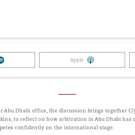
n et données
ise en état
n
Apple
t commercial
r Abu Dhabi office, the discussion brings together C
et rappel de
kins, to reflect on how arbitration in Abu Dhabi has 
etes confidently on the international stage.