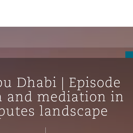
un
e Bermudes »
bu Dhabi | Episode
lles
on and mediation in
putes landscape
étés et
eur