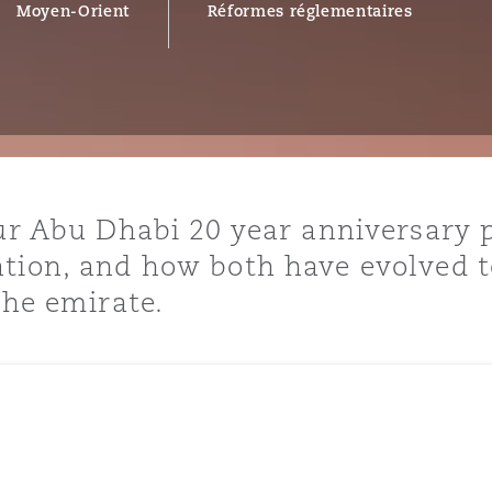
Moyen-Orient
Réformes réglementaires
ommerciaux
étés et
sommation
PFI
l’employeur
 la vie
estion des
c
 pratiques
our Abu Dhabi 20 year anniversary 
ation
tion, and how both have evolved t
the emirate.
nnes
inancières,
ts
environnement