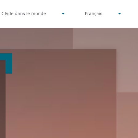
defined
undefined
Clyde dans le monde
Français
▾
▾