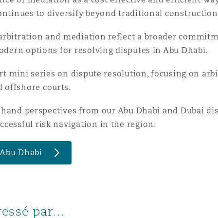
ontinues to diversify beyond traditional construction
arbitration and mediation reflect a broader commitm
modern options for resolving disputes in Abu Dhabi.
art mini series on dispute resolution, focusing on arb
 offshore courts.
rst hand perspectives from our Abu Dhabi and Dubai di
cessful risk navigation in the region.
n Abu Dhabi
essé par...