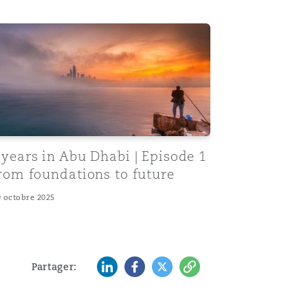
of the onshore courts
years in Abu Dhabi | Episode 1 | From foundations to futur
 years in Abu Dhabi | Episode 1
From foundations to future
9 octobre 2025
LinkedIn
Facebook
Twitter
Copy
Partager: