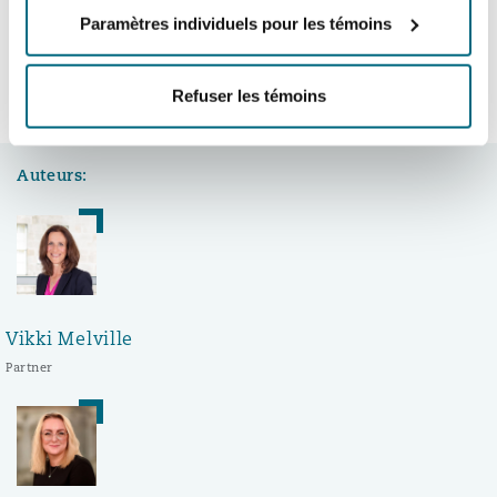
Paramètres individuels pour les témoins
LinkedIn
Facebook
Twitter
Copy
Partager:
Southampton
Refuser les témoins
FIN
Warsaw
Auteurs:
Vikki Melville
Partner