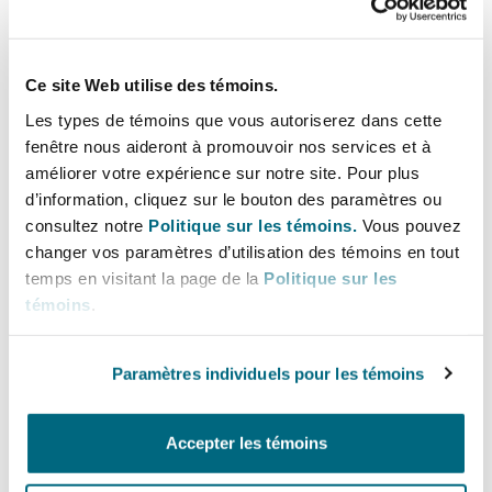
Writing exclusively for The Scotsman, Kelly
Madrid
Brotherhood and Vikki Melville advocate for the
San Francisco
Réassurance
introduction in Scotland of a fundamental
Ce site Web utilise des témoins.
dishonesty provision, along the lines as already
Manchester, 2 New Bailey
Les types de témoins que vous autoriserez dans cette
in place throughout the rest of Great Britain,
fenêtre nous aideront à promouvoir nos services et à
Toronto
Assurance spécialisée
noting that there is no reason in moral or legal
améliorer votre expérience sur notre site. Pour plus
principle for the law to be different on this
d’information, cliquez sur le bouton des paramètres ou
Milan
consultez notre
Politique sur les témoins.
Vous pouvez
between the British legal jurisdictions, and that
Vancouver
changer vos paramètres d’utilisation des témoins en tout
there are very good, principled, reasons for
temps en visitant la page de la
Politique sur les
Munich
Scotland to follow the English & Welsh
témoins
.
approach.
Washington (D. C.)
Paramètres individuels pour les témoins
Newcastle
Read more
Accepter les témoins
Paris