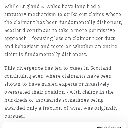
Shanghai
Miami
While England & Wales have long had a
Entretien, réparation et remi
statutory mechanism to strike out claims where
Guildford
the claimant has been fundamentally dishonest,
Couverture d’assurance
Singapour
Montréal
Scotland continues to take a more permissive
Droit aérien commercial non
approach - focusing less on claimant conduct
Hambourg
and behaviour and more on whether an entire
Droit maritime
Sydney
New Jersey
claim is fundamentally dishonest.
Droit réglementaire
Leeds
This divergence has led to cases in Scotland
Risques politiques et crédit 
Oulan-Bator
New York
continuing even where claimants have been
Satellites et espace
shown to have misled experts or massively
Liverpool
overstated their position - with claims in the
Responsabilité du fabricant e
Orange County
produits
hundreds of thousands sometimes being
awarded only a fraction of what was originally
Londres, The St Botolph Building
pursued.
Phoenix
Assurance biens