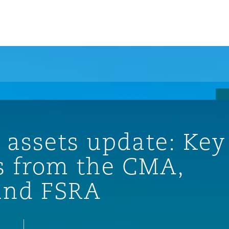
un
e Bermudes »
 assets update: Key
lles
 from the CMA,
and FSRA
étés et
eur