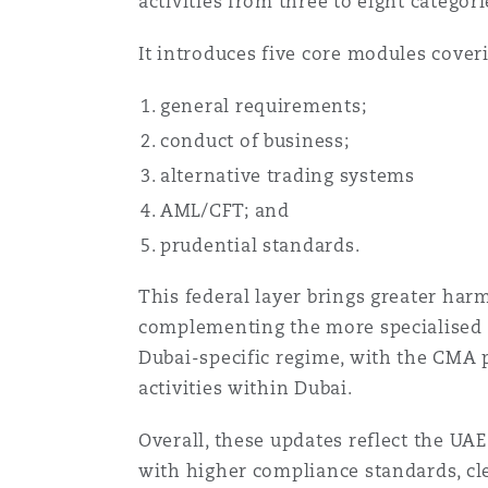
activities from three to eight categor
Couverture d’assurance
Los Angeles
Glasgow, G1 Building
Technologie, externalisatio
Soins de santé
It introduces five core modules cover
Shanghai
Entretien, réparation et rem
general requirements;
Miami
Guildford
Couverture d’assurance
conduct of business;
Singapour
alternative trading systems
Droit aérien commercial no
Montréal
Hambourg
contentieux
AML/CFT; and
Droit maritime
Sydney
prudential standards.
New Jersey
Leeds
This federal layer brings greater harm
Droit réglementaire
Risques politiques et crédi
complementing the more specialised r
Oulan-Bator
Dubai-specific regime, with the CMA 
New York
Liverpool
Satellites et espace
activities within Dubai.
Responsabilité du fabricant 
produits
Overall, these updates reflect the UA
Orange County
Londres, The St Botolph Building
with higher compliance standards, cle