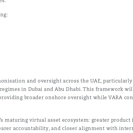
ies.
n et données
ing:
ise en état
n
onisation and oversight across the UAE, particularly 
t commercial
egimes in Dubai and Abu Dhabi. This framework will 
providing broader onshore oversight while VARA conti
et rappel de
E’s maturing virtual asset ecosystem: greater product
arer accountability, and closer alignment with intern