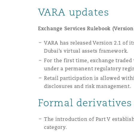
Assurance biens
VARA updates
Phoenix
Madrid
Exchange Services Rulebook (Version 
Réassurance
VARA has released Version 2.1 of it
San Francisco
Manchester, 2 New Bailey
Dubai’s virtual assets framework.
Assurance spécialisée
For the first time, exchange traded 
Toronto
Milan
under a permanent regulatory regim
Retail participation is allowed wit
disclosures and risk management.
Vancouver
Munich
Formal derivative
Washington (D. C.)
Newcastle
The introduction of Part V establis
category.