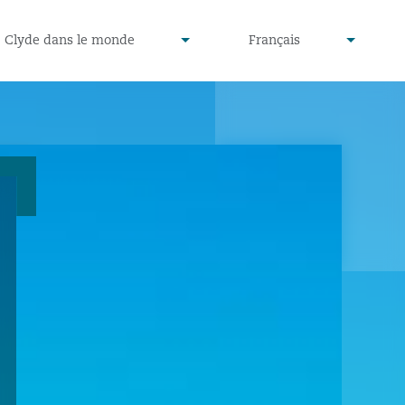
defined
undefined
Clyde dans le monde
Français
▾
▾