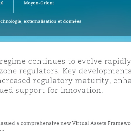
26
Moyen-Orient
ommerciaux
étés et
sommation
PFI
chnologie, externalisation et données
l’employeur
 la vie
estion des
c
 pratiques
 regime continues to evolve rapidl
ation
 zone regulators. Key development
ncreased regulatory maturity, en
ued support for innovation.
nnes
inancières,
ts
issued a comprehensive new Virtual Assets Framewor
environnement