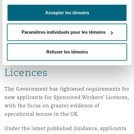
indicated in the Government’s public
consultation document published in November
Accepter les témoins
2025.
Increased scrutiny of
Paramètres individuels pour les témoins
new applicants for
Refuser les témoins
Sponsored Workers’
Licences
The Government has tightened requirements for
new applicants for Sponsored Workers’ Licences,
with the focus on greater evidence of
operational tenure in the UK.
Under the latest published Guidance, applicants