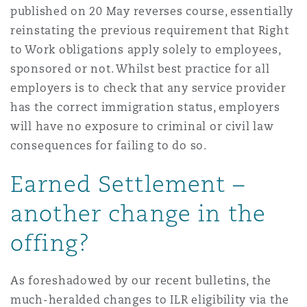
published on 20 May reverses course, essentially
Madrid
reinstating the previous requirement that Right
San Francisco
Réassurance
to Work obligations apply solely to employees,
sponsored or not. Whilst best practice for all
Manchester, 2 New Bailey
employers is to check that any service provider
Toronto
Assurance spécialisée
has the correct immigration status, employers
Milan
will have no exposure to criminal or civil law
consequences for failing to do so.
Vancouver
Earned Settlement –
Munich
another change in the
Washington (D. C.)
offing?
Newcastle
As foreshadowed by our recent bulletins, the
Paris
much-heralded changes to ILR eligibility via the