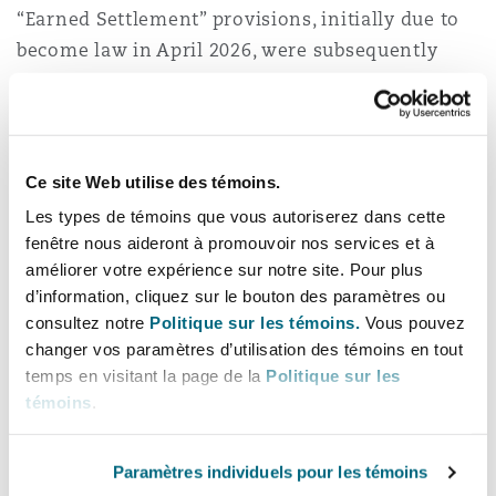
“Earned Settlement” provisions, initially due to
become law in April 2026, were subsequently
Southampton
delayed to at least October 2026 given the need
for additional Parliamentary scrutiny.
Warsaw
There has been significant pushback from
Ce site Web utilise des témoins.
within the Government against the changes,
Les types de témoins que vous autoriserez dans cette
citing them as unfair, and their omission from
fenêtre nous aideront à promouvoir nos services et à
the King’s Speech suggests a potential change of
améliorer votre expérience sur notre site. Pour plus
direction. This may intensify with the latest net
d’information, cliquez sur le bouton des paramètres ou
migration figures showing a reduction to pre-
consultez notre
Politique sur les témoins.
Vous pouvez
changer vos paramètres d’utilisation des témoins en tout
COVID levels.
temps en visitant la page de la
Politique sur les
témoins
.
Those potentially eligible should still apply as
early as possible, but current indications are that
any changes will be less protectionist than
Paramètres individuels pour les témoins