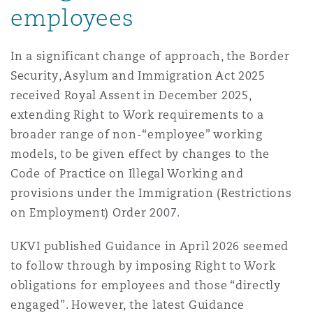
employees
Shanghai
Miami
Entretien, réparation et remi
Guildford
In a significant change of approach, the Border
Couverture d’assurance
Singapour
Montréal
Security, Asylum and Immigration Act 2025
Droit aérien commercial non
received Royal Assent in December 2025,
Hambourg
Droit maritime
extending Right to Work requirements to a
Sydney
New Jersey
broader range of non-“employee” working
Droit réglementaire
models, to be given effect by changes to the
Leeds
Risques politiques et crédit 
Code of Practice on Illegal Working and
Oulan-Bator
New York
provisions under the Immigration (Restrictions
Satellites et espace
Liverpool
on Employment) Order 2007.
Responsabilité du fabricant e
Orange County
produits
UKVI published Guidance in April 2026 seemed
to follow through by imposing Right to Work
Londres, The St Botolph Building
obligations for employees and those “directly
Phoenix
Assurance biens
engaged”. However, the latest Guidance