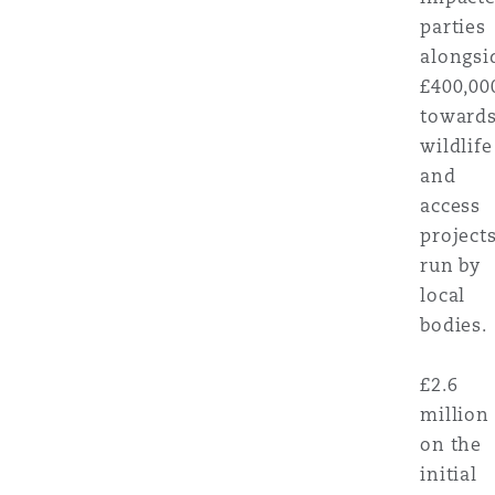
parties
alongsi
£400,00
toward
wildlife
and
access
project
run by
local
bodies.
£2.6
million
on the
initial