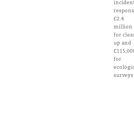
inciden
respons
£2.4
million
for clea
up and
£115,00
for
ecologi
surveys