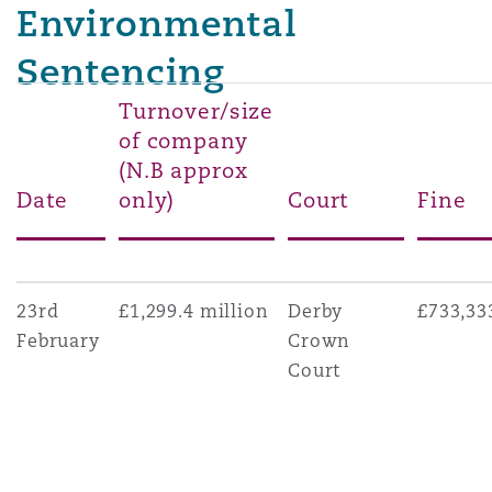
Environmental
ial non contentieux
ce
Sentencing
Turnover/size
of company
(N.B approx
 crédit commercial
Date
only)
Court
Fine
icant et rappel de produits
23rd
£1,299.4 million
Derby
£733,33
February
Crown
Court