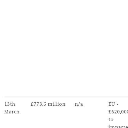
13th
£773.6 million
n/a
EU -
March
£620,00
to
impact