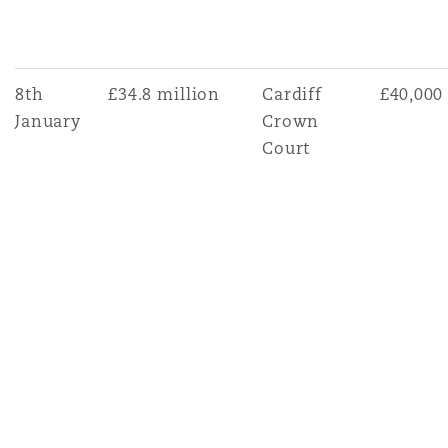
8th
£34.8 million
Cardiff
£40,000
January
Crown
Court