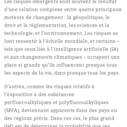
Les risques émergents sont souvent le résultat
Shanghai
Miami
d’une relation complexe entre quatre principaux
Entretien, réparation et remi
Guildford
moteurs de changement : la géopolitique, le
Couverture d’assurance
droit et la réglementation, les sciences et la
Singapour
Montréal
technologie, et l’environnement. Les risques se
Droit aérien commercial non
Hambourg
font ressentir à l’échelle mondiale, et certains –
Droit maritime
tels que ceux liés à l’intelligence artificielle (IA)
Sydney
New Jersey
et aux changements climatiques – occupent une
Droit réglementaire
Leeds
place si grande qu’ils influencent presque tous
Risques politiques et crédit 
les aspects de la vie, dans presque tous les pays.
Oulan-Bator
New York
Satellites et espace
Liverpool
D’autres, comme les risques relatifs à
Responsabilité du fabricant e
l’exposition à des substances
Orange County
produits
perfluoroalkyliques et polyfluoroalkyliques
Londres, The St Botolph Building
(SPFA), deviennent apparents dans des pays ou
des régions précis. Dans ces cas, le plus grand
Phoenix
Assurance biens
défi est de déterminer la probabilité que ces