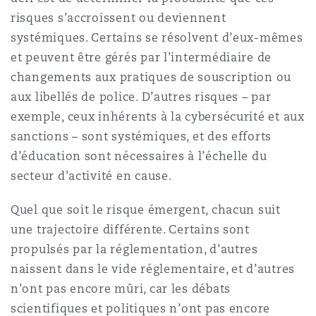
Madrid
risques s’accroissent ou deviennent
systémiques. Certains se résolvent d’eux-mêmes
San Francisco
Réassurance
et peuvent être gérés par l’intermédiaire de
Manchester, 2 New Bailey
changements aux pratiques de souscription ou
aux libellés de police. D’autres risques – par
Toronto
Assurance spécialisée
exemple, ceux inhérents à la cybersécurité et aux
Milan
sanctions – sont systémiques, et des efforts
d’éducation sont nécessaires à l’échelle du
Vancouver
secteur d’activité en cause.
Munich
Quel que soit le risque émergent, chacun suit
Washington (D. C.)
une trajectoire différente. Certains sont
Newcastle
propulsés par la réglementation, d’autres
naissent dans le vide réglementaire, et d’autres
n’ont pas encore mûri, car les débats
Paris
scientifiques et politiques n’ont pas encore