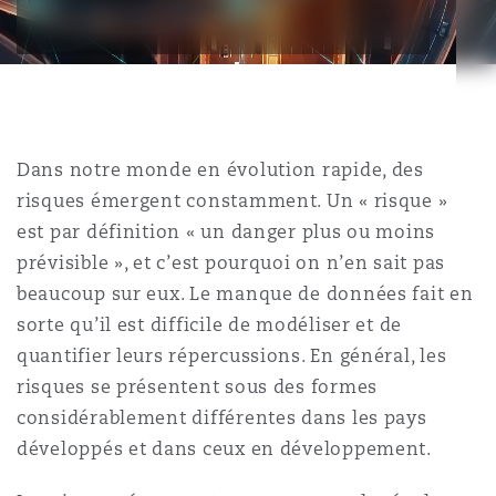
Bristol
Partenariats public-privé et P
Nairobi
Hong Kong
São Paulo
Jeddah
Dallas
Recouvrement de dettes
Services financiers
Responsabilité civile et de l
Énergie, commerce et droit
Protection des données et de 
Derry
Approvisionnement public
maritime
Kuala Lumpur
Riyad
Denver
Intervention d’urgence et ges
Fraude et crimes en col blanc
Dans notre monde en évolution rapide, des
Responsabilité à l’égard des 
situations de crise
Emploi, pensions et immigra
Dublin, St Stephens Green House
Droit immobilier
d’emploi
risques émergent constamment. Un « risque »
Assurance
est par définition « un danger plus ou moins
Melbourne
Kansas City
Enquêtes internes
prévisible », et c’est pourquoi on n’en sait pas
Financement et location
Finances
Düsseldorf
Énergie
Projets et construction
beaucoup sur eux. Le manque de données fait en
sorte qu’il est difficile de modéliser et de
New Delhi
Las Vegas
Services professionnels
quantifier leurs répercussions. En général, les
Acquisition de flottes aérien
Propriété intellectuelle
Édimbourg
Assurance des institutions fi
Droit réglementaire et enquêtes
risques se présentent sous des formes
administrateurs et dirigeants
considérablement différentes dans les pays
Perth
Los Angeles
Sûreté, sécurité, santé et en
développés et dans ceux en développement.
Couverture d’assurance
Technologie, externalisation
Glasgow, G1 Building
Soins de santé