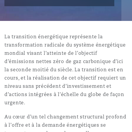
Bristol
Partenariats public-privé et P
Nairobi
Hong Kong
São Paulo
Jeddah
Dallas
Recouvrement de dettes
Services financiers
Responsabilité civile et de l
Énergie, commerce et droit
Protection des données et de 
Derry
Approvisionnement public
maritime
La transition énergétique représente la
Kuala Lumpur
Riyad
Denver
Intervention d’urgence et ges
Fraude et crimes en col blanc
transformation radicale du système énergétique
Responsabilité à l’égard des 
situations de crise
Emploi, pensions et immigra
Dublin, St Stephens Green House
Droit immobilier
d’emploi
mondial visant l’atteinte de l’objectif
Assurance
d’émissions nettes zéro de gaz carbonique d’ici
Melbourne
Kansas City
Enquêtes internes
la seconde moitié du siècle. La transition est en
Financement et location
Finances
Düsseldorf
Énergie
cours, et la réalisation de cet objectif requiert un
Projets et construction
niveau sans précédent d’investissement et
New Delhi
Las Vegas
Services professionnels
d’actions intégrées à l’échelle du globe de façon
Acquisition de flottes aérien
Propriété intellectuelle
Édimbourg
Assurance des institutions fi
Droit réglementaire et enquêtes
urgente.
administrateurs et dirigeants
Perth
Los Angeles
Sûreté, sécurité, santé et en
Au cœur d’un tel changement structural profond
Couverture d’assurance
Technologie, externalisation
Glasgow, G1 Building
à l’offre et à la demande énergétiques se
Soins de santé