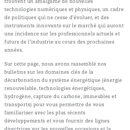
trouvent un amalgame de nouvelles
Shanghai
Miami
technologies numériques et physiques, un cadre
Entretien, réparation et remi
Guildford
de politiques qui ne cesse d’évoluer, et des
Couverture d’assurance
instruments innovants sur le marché qui auront
Singapour
Montréal
une incidence sur les professionnels actuels et
Droit aérien commercial non
Hambourg
futurs de l’industrie au cours des prochaines
Droit maritime
années.
Sydney
New Jersey
Droit réglementaire
Sur cette page, nous avons rassemblé nos
Leeds
Risques politiques et crédit 
bulletins sur les domaines clés de la
Oulan-Bator
New York
décarbonation du système énergétique (énergie
Satellites et espace
Liverpool
renouvelable, technologies énergétiques,
Responsabilité du fabricant e
hydrogène, capture du carbone, immeubles et
Orange County
produits
transports) pour vous permettre de vous
Londres, The St Botolph Building
familiariser avec les plus récents
développements et vous fournir des lignes
Phoenix
Assurance biens
directrices sur les nouvelles occasions et la