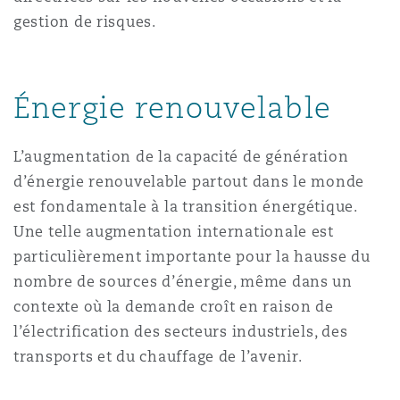
Madrid
gestion de risques.
San Francisco
Réassurance
Manchester, 2 New Bailey
Énergie renouvelable
Toronto
Assurance spécialisée
L’augmentation de la capacité de génération
Milan
d’énergie renouvelable partout dans le monde
Vancouver
est fondamentale à la transition énergétique.
Une telle augmentation internationale est
Munich
particulièrement importante pour la hausse du
Washington (D. C.)
nombre de sources d’énergie, même dans un
contexte où la demande croît en raison de
Newcastle
l’électrification des secteurs industriels, des
transports et du chauffage de l’avenir.
Paris