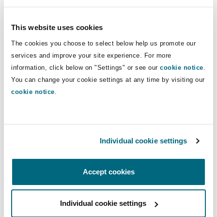
carbone.
This website uses cookies
The cookies you choose to select below help us promote our
Transports
services and improve your site experience. For more
information, click below on "Settings" or see our
cookie notice
.
L’utilisation accrue de véhicules électriques se
You can change your cookie settings at any time by visiting our
cookie notice
.
poursuit, mais la demande en énergie qu’un
grand nombre d’entre eux imposeront sur le
réseau pourrait causer des problèmes, malgré les
avantages qu’ils procurent. En raison des plus
Individual cookie settings
longues distances couvertes dans le domaine
des transports (aérien, maritime, routier, etc.),
Accept cookies
davantage d’avancées technologiques – telles
que l’amélioration de la densité des batteries et
l’utilisation de biocombustibles et de
Individual cookie settings
l’hydrogène en tant que carburant – seront