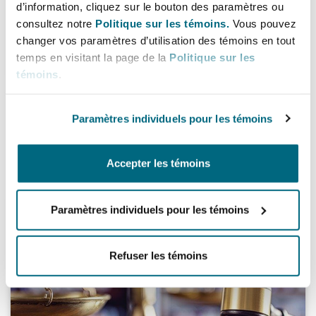
d’information, cliquez sur le bouton des paramètres ou
Shanghai
Miami
consultez notre
Politique sur les témoins.
Vous pouvez
Entretien, réparation et remi
Guildford
changer vos paramètres d’utilisation des témoins en tout
Couverture d’assurance
temps en visitant la page de la
Politique sur les
Singapour
Montréal
témoins
.
Droit aérien commercial non
Insurance Act 2015: the issues the
Hambourg
market is grappling with
Droit maritime
Paramètres individuels pour les témoins
Sydney
New Jersey
Droit réglementaire
21 juin 2018
Leeds
Accepter les témoins
Risques politiques et crédit 
Oulan-Bator
New York
Satellites et espace
Lowick Rose v Swynson – A wrong righted?
Paramètres individuels pour les témoins
Liverpool
Responsabilité du fabricant e
Orange County
produits
Refuser les témoins
Londres, The St Botolph Building
Phoenix
Assurance biens