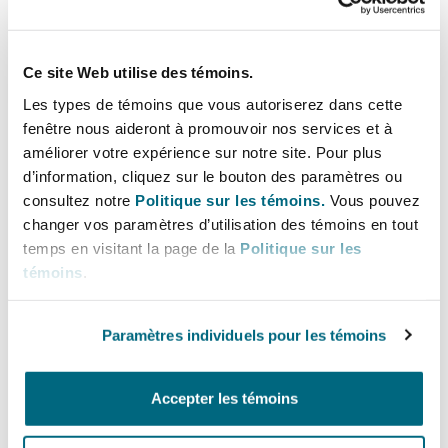
Southampton
Ce site Web utilise des témoins.
Les types de témoins que vous autoriserez dans cette
UK Real Estate Insights
fenêtre nous aideront à promouvoir nos services et à
Warsaw
améliorer votre expérience sur notre site. Pour plus
The Renters’ (Reform) Bill 2023:
d’information, cliquez sur le bouton des paramètres ou
Abolition of ‘no fault’ evictions will
consultez notre
Politique sur les témoins.
Vous pouvez
result in more litigation
changer vos paramètres d’utilisation des témoins en tout
temps en visitant la page de la
Politique sur les
18 mai 2023
témoins
.
Case Insight: Judicial Guidance on Section 30(1)(f) of t
Paramètres individuels pour les témoins
UK Real Estate Insights
Case Insight: Judicial Guidance on Section
30(1)(f) of the Landlord and Tenant Act 1954
Accepter les témoins
14 avril 2023