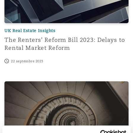
Madrid
San Francisco
Réassurance
Manchester, 2 New Bailey
UK Real Estate Insights
The Renters’ Reform Bill 2023: Delays to
Toronto
Assurance spécialisée
Rental Market Reform
Milan
22 septembre 2023
Vancouver
Munich
The Renters’ (Reform) Bill 2023: Abolition of ‘no fault’ evic
Washington (D. C.)
Newcastle
Paris