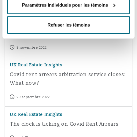
Paramètres individuels pour les témoins
A reminder that serving notices isn’t always straightforw
UK Real Estate Insights
A reminder that serving notices isn’t always
Refuser les témoins
straightforward
8 novembre 2022
Covid rent arrears arbitration service closes: What now?
UK Real Estate Insights
Covid rent arrears arbitration service closes:
What now?
29 septembre 2022
The clock is ticking on Covid Rent Arrears
UK Real Estate Insights
The clock is ticking on Covid Rent Arrears