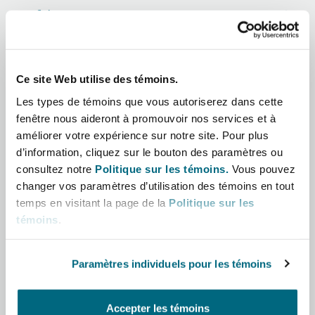
Shanghai
Miami
Afrique
Entretien, réparation et remi
Guildford
Asie-Pacifique
Couverture d’assurance
Singapour
Montréal
Ce site Web utilise des témoins.
Droit aérien commercial non
Amérique latine
Hambourg
Les types de témoins que vous autoriserez dans cette
Droit maritime
fenêtre nous aideront à promouvoir nos services et à
Sydney
New Jersey
Moyen-Orient
améliorer votre expérience sur notre site. Pour plus
Droit réglementaire
d’information, cliquez sur le bouton des paramètres ou
Leeds
consultez notre
Politique sur les témoins.
Vous pouvez
Amérique du Nord
Risques politiques et crédit 
Oulan-Bator
New York
changer vos paramètres d’utilisation des témoins en tout
Satellites et espace
temps en visitant la page de la
Politique sur les
Royaume-Uni et Europe
Liverpool
témoins
.
Responsabilité du fabricant e
Orange County
produits
Paramètres individuels pour les témoins
Londres, The St Botolph Building
Rôle
Phoenix
Assurance biens
Accepter les témoins