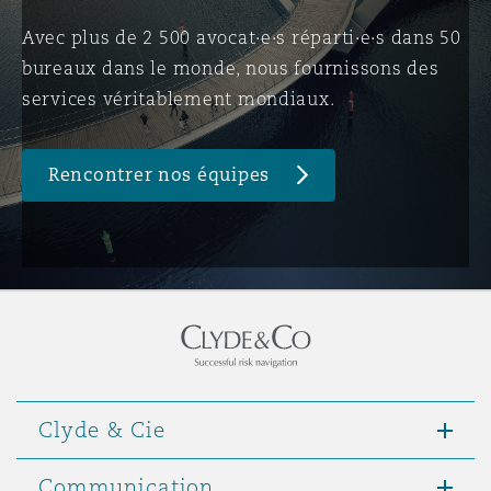
Avec plus de 2 500 avocat·e·s réparti·e·s dans 50
bureaux dans le monde, nous fournissons des
Southampton
services véritablement mondiaux.
Warsaw
Rencontrer nos équipes
Clyde & Cie
Communication