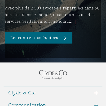
Avec plus de 2 500 avocat·e·s réparti·e·s dans 50
bureaux dans le monde, nous fournissons des
Southampton
services véritablement mondiaux.
Warsaw
Rencontrer nos équipes
Clyde & Cie
Communication