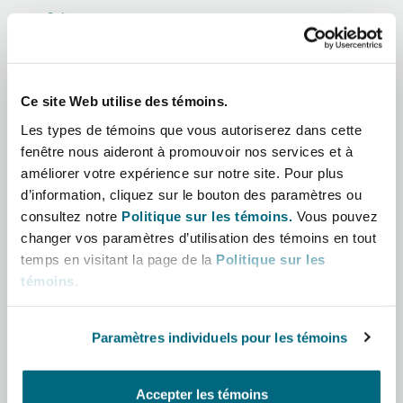
Shanghai
Miami
Afrique
Entretien, réparation et remi
Guildford
Asie-Pacifique
Couverture d’assurance
Singapour
Montréal
Ce site Web utilise des témoins.
Droit aérien commercial non
Amérique latine
Hambourg
Les types de témoins que vous autoriserez dans cette
Droit maritime
fenêtre nous aideront à promouvoir nos services et à
Sydney
New Jersey
Moyen-Orient
améliorer votre expérience sur notre site. Pour plus
Droit réglementaire
d’information, cliquez sur le bouton des paramètres ou
Leeds
consultez notre
Politique sur les témoins.
Vous pouvez
Amérique du Nord
Risques politiques et crédit 
Oulan-Bator
New York
changer vos paramètres d’utilisation des témoins en tout
Satellites et espace
temps en visitant la page de la
Politique sur les
Royaume-Uni et Europe
Liverpool
témoins
.
Responsabilité du fabricant e
Orange County
produits
Paramètres individuels pour les témoins
Londres, The St Botolph Building
Rôle
Phoenix
Assurance biens
Accepter les témoins