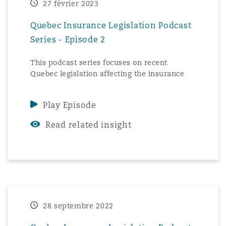
27 février 2023
Madrid
Quebec Insurance Legislation Podcast
San Francisco
Réassurance
Series - Episode 2
Manchester, 2 New Bailey
This podcast series focuses on recent
Toronto
Quebec legislation affecting the insurance
Assurance spécialisée
industry.
Milan
Play Episode
Vancouver
Read related insight
Munich
Washington (D. C.)
Newcastle
28 septembre 2022
Paris