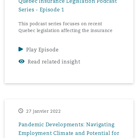
Quebec Insurance Legislation Podcast
Series - Episode 1
Southampton
This podcast series focuses on recent
Quebec legislation affecting the insurance
industry.
Warsaw
Play Episode
Read related insight
27 janvier 2022
Pandemic Developments: Navigating
Employment Climate and Potential for