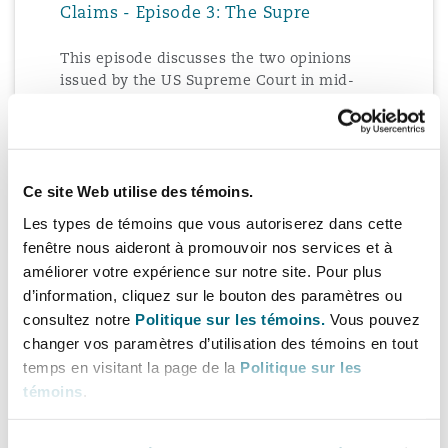
Claims - Episode 3: The Supre
This episode discusses the two opinions
issued by the US Supreme Court in mid-
January addressing the enforceability of
vaccine mandates as set forth by OSHA and
Play Episode
the Secretary of Health and Human Services.
Read related insight
Ce site Web utilise des témoins.
Les types de témoins que vous autoriserez dans cette
fenêtre nous aideront à promouvoir nos services et à
améliorer votre expérience sur notre site. Pour plus
d’information, cliquez sur le bouton des paramètres ou
consultez notre
Politique sur les témoins.
Vous pouvez
1 novembre 2021
changer vos paramètres d’utilisation des témoins en tout
temps en visitant la page de la
Politique sur les
Pandemic Developments: Navigating
témoins
.
Employment Climate and Potential for
Claims - Episode 2: Vaccine M