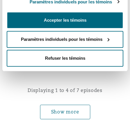
Paramètres individuels pour les témoins
This episode provides an overview of what
the various vaccine mandates are, who is
Accepter les témoins
implementing them, and the significant
reaction that these mandates have
Play Episode
generated from employees and employers.
Paramètres individuels pour les témoins
Read related insight
Refuser les témoins
Displaying 1 to 4 of 7 episodes
Show more