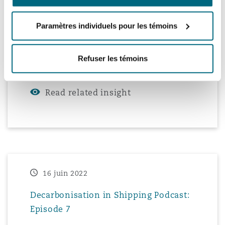
Episode 8
Paramètres individuels pour les témoins
After a summer hiatus, our Decarbonisation
in Shipping podcast returns. Join Marie-Anne
Moussalli and Richard Stephenson for the
Refuser les témoins
eighth episode of our Decarbonisation in
Play Episode
Shipping Podcast.
Read related insight
16 juin 2022
Decarbonisation in Shipping Podcast:
Episode 7