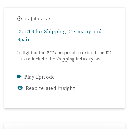
12 juin 2023
EU ETS for Shipping: Germany and
Spain
In light of the EU’s proposal to extend the EU
ETS to include the shipping industry, we
have put together a series of podcasts with
our international colleagues across the
Play Episode
world. The podcast focuses on the approach
being taken in different jurisdictions to the
Read related insight
decarbonisation of the maritime industry,
with a spotlight on reactions to the
expansion of the EU ETS.