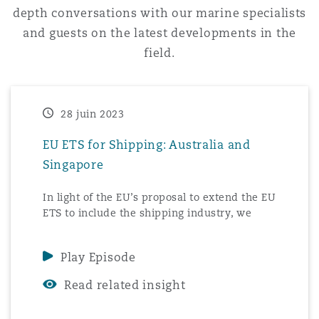
depth conversations with our marine specialists
Madrid
and guests on the latest developments in the
San Francisco
Réassurance
field.
Manchester, 2 New Bailey
Toronto
Assurance spécialisée
28 juin 2023
Milan
EU ETS for Shipping: Australia and
Vancouver
Singapore
Munich
In light of the EU’s proposal to extend the EU
ETS to include the shipping industry, we
Washington (D. C.)
have put together a series of podcasts with
our international colleagues across the
Newcastle
Play Episode
world. The podcast focuses on the approach
being taken in different jurisdictions to the
Read related insight
decarbonisation of the maritime industry,
Paris
with a spotlight on reactions to the