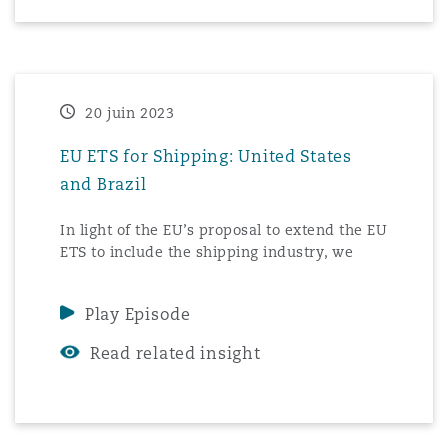
expansion of the EU ETS.
Southampton
20 juin 2023
Warsaw
EU ETS for Shipping: United States
and Brazil
In light of the EU’s proposal to extend the EU
ETS to include the shipping industry, we
have put together a series of podcasts with
our international colleagues across the
Play Episode
world. The podcast focuses on the approach
being taken in different jurisdictions to the
Read related insight
decarbonisation of the maritime industry,
with a spotlight on reactions to the
expansion of the EU ETS.