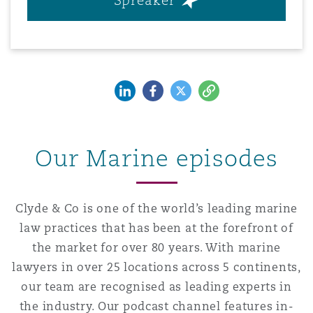
Spreaker
Shanghai
Miami
Entretien, réparation et remi
Guildford
Couverture d’assurance
Singapour
Montréal
Droit aérien commercial non
LinkedIn
Facebook
Twitter
Copy
Hambourg
Droit maritime
Sydney
New Jersey
Droit réglementaire
Our Marine episodes
Leeds
Risques politiques et crédit 
Oulan-Bator
New York
Satellites et espace
Clyde & Co is one of the world’s leading marine
Liverpool
law practices that has been at the forefront of
Responsabilité du fabricant e
Orange County
produits
the market for over 80 years. With marine
lawyers in over 25 locations across 5 continents,
Londres, The St Botolph Building
our team are recognised as leading experts in
Phoenix
Assurance biens
the industry. Our podcast channel features in-