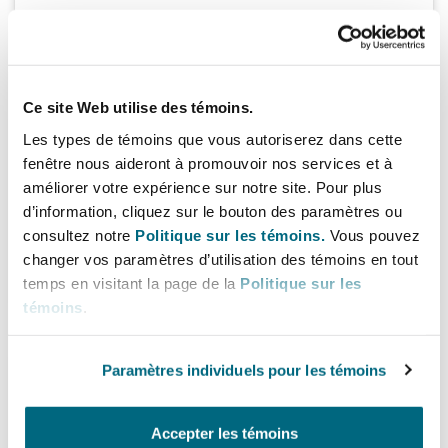
2 juin 2023
EU ETS for Shipping: UK and Europe
Ce site Web utilise des témoins.
In light of the EU’s proposal to extend the EU
ETS to include the shipping industry, we
Les types de témoins que vous autoriserez dans cette
have put together a series of Podcasts with
fenêtre nous aideront à promouvoir nos services et à
our international colleagues to focus on the
améliorer votre expérience sur notre site. Pour plus
Play Episode
approach being taken in different
d’information, cliquez sur le bouton des paramètres ou
jurisdictions to the decarbonisation of the
Read related insight
consultez notre
Politique sur les témoins.
Vous pouvez
maritime industry, with a spotlight on
changer vos paramètres d’utilisation des témoins en tout
reactions to the expansion of the EU ETS.
temps en visitant la page de la
Politique sur les
témoins
.
Paramètres individuels pour les témoins
9 novembre 2022
Accepter les témoins
Decarbonisation in Shipping Podcast: