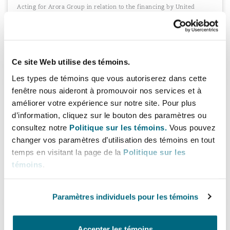
Acting for Arora Group in relation to the financing by United
Overseas Bank of the construction of the 5 star Fairmont Hotel,
Windsor and subsequent further financing of the Fairmont Hotel
by United Overseas Bank following the successful completion of
the development.
Ce site Web utilise des témoins.
Les types de témoins que vous autoriserez dans cette
fenêtre nous aideront à promouvoir nos services et à
Four Seasons and DIFC hotel management
améliorer votre expérience sur notre site. Pour plus
agreement negotiations
d’information, cliquez sur le bouton des paramètres ou
Negotiating the suite of hotel management agreements with Four
consultez notre
Politique sur les témoins.
Vous pouvez
Seasons for the beach resort and the DIFC hotels in Dubai on
changer vos paramètres d’utilisation des témoins en tout
behalf of a high profile UAE company, including advising on
temps en visitant la page de la
Politique sur les
restaurant consultancy agreement for the Mina Brasserie with
Michael Mina.
témoins
.
Paramètres individuels pour les témoins
Four Seasons Branded Residences
Accepter les témoins