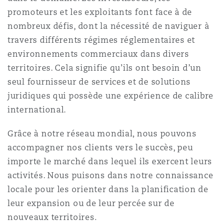
Shanghai
Miami
promoteurs et les exploitants font face à de
Entretien, réparation et remi
nombreux défis, dont la nécessité de naviguer à
Guildford
travers différents régimes réglementaires et
Couverture d’assurance
Singapour
Montréal
environnements commerciaux dans divers
Droit aérien commercial non
territoires. Cela signifie qu’ils ont besoin d’un
Hambourg
Droit maritime
seul fournisseur de services et de solutions
Sydney
New Jersey
juridiques qui possède une expérience de calibre
Droit réglementaire
international.
Leeds
Risques politiques et crédit 
Oulan-Bator
New York
Grâce à notre réseau mondial, nous pouvons
Satellites et espace
accompagner nos clients vers le succès, peu
Liverpool
importe le marché dans lequel ils exercent leurs
Responsabilité du fabricant e
Orange County
produits
activités. Nous puisons dans notre connaissance
locale pour les orienter dans la planification de
Londres, The St Botolph Building
leur expansion ou de leur percée sur de
Phoenix
Assurance biens
nouveaux territoires.