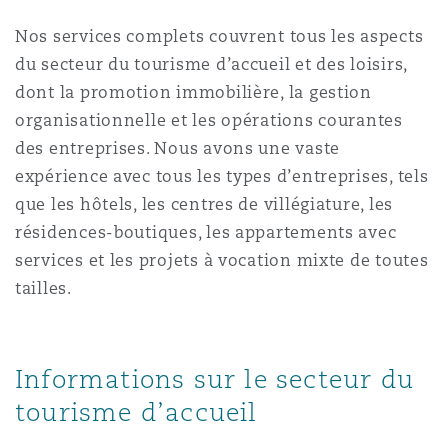
Madrid
Nos services complets couvrent tous les aspects
San Francisco
du secteur du tourisme d’accueil et des loisirs,
Réassurance
dont la promotion immobilière, la gestion
Manchester, 2 New Bailey
organisationnelle et les opérations courantes
Toronto
Assurance spécialisée
des entreprises. Nous avons une vaste
expérience avec tous les types d’entreprises, tels
Milan
que les hôtels, les centres de villégiature, les
Vancouver
résidences-boutiques, les appartements avec
services et les projets à vocation mixte de toutes
Munich
tailles.
Washington (D. C.)
Newcastle
Informations sur le secteur du
tourisme d’accueil
Paris