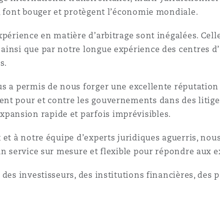
, font bouger et protègent l’économie mondiale.
n et données
périence en matière d’arbitrage sont inégalées. Celle
ise en état
insi que par notre longue expérience des centres d’a
s.
n
us a permis de nous forger une excellente réputatio
nt pour et contre les gouvernements dans des litige
ansion rapide et parfois imprévisibles.
 et à notre équipe d’experts juridiques aguerris, no
t commercial
un service sur mesure et flexible pour répondre aux e
des investisseurs, des institutions financières, des 
et rappel de