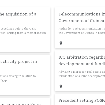
he acquisition of a
Telecommunications inf
Government of Guinea
proceedings before the Cairo
Acting for a telecommunication in
ration, arising from a memorandum
the Government of Guinea in relati
ICC arbitration regardi
ectricity project in
development and fund
Advising a Moroccan real estate de
tions arising in relation to
termination of a joint developme
 Egypt.
Precedent setting FOSFA
tion company in Kenya