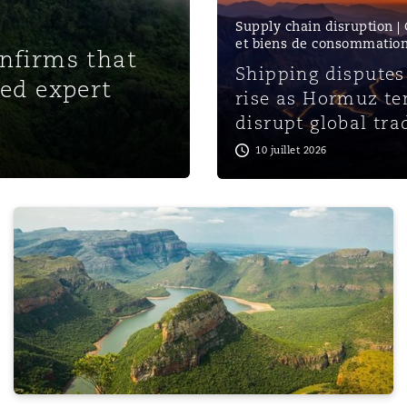
Supply chain disruption 
et biens de consommatio
onfirms that
Shipping disputes
ted expert
rise as Hormuz te
disrupt global tra
10 juillet 2026
 Choosing the Right Forum
Employment Rights Act 2025 - key impacts on the marit