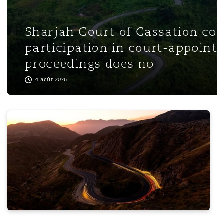
Paris
Sharjah Court of Cassation c
participation in court-appoin
Southampton
proceedings does no
4 août 2026
Warsaw
Arbitration Spotlight: Technology Disputes in the UAE -