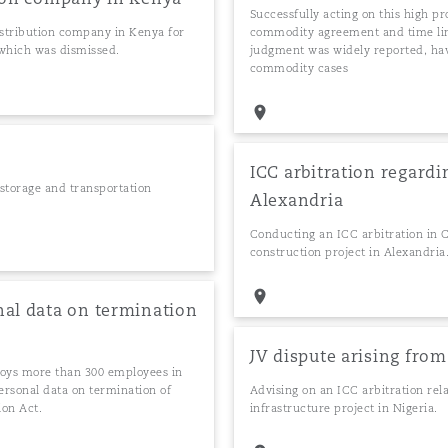
Successfully acting on this high pr
istribution company in Kenya for
commodity agreement and time lim
 which was dismissed.
judgment was widely reported, havi
commodity cases
ICC arbitration regardi
storage and transportation
Alexandria
Conducting an ICC arbitration in Ca
construction project in Alexandria
nal data on termination
JV dispute arising from
loys more than 300 employees in
ersonal data on termination of
Advising on an ICC arbitration rel
ion Act.
infrastructure project in Nigeria.