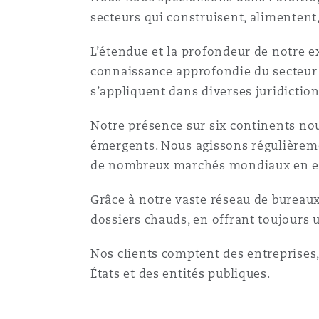
Couverture d’assurance
Los Angeles
Glasgow, G1 Building
secteurs qui construisent, alimentent
Technologie, externalisatio
Soins de santé
Shanghai
L’étendue et la profondeur de notre ex
Entretien, réparation et rem
connaissance approfondie du secteur a
Miami
Guildford
Couverture d’assurance
s’appliquent dans diverses juridiction
Singapour
Droit aérien commercial no
Notre présence sur six continents no
Montréal
Hambourg
contentieux
émergents. Nous agissons régulièreme
Droit maritime
Sydney
de nombreux marchés mondiaux en exp
New Jersey
Leeds
Droit réglementaire
Grâce à notre vaste réseau de bureaux
Risques politiques et crédi
Oulan-Bator
dossiers chauds, en offrant toujours 
New York
Liverpool
Satellites et espace
Nos clients comptent des entreprises, 
Responsabilité du fabricant 
États et des entités publiques.
produits
Orange County
Londres, The St Botolph Building