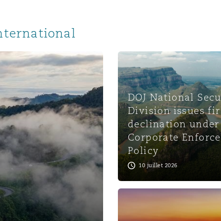
nternational
DOJ National Secu
Division issues fir
declination unde
Corporate Enforc
Policy
10 juillet 2026