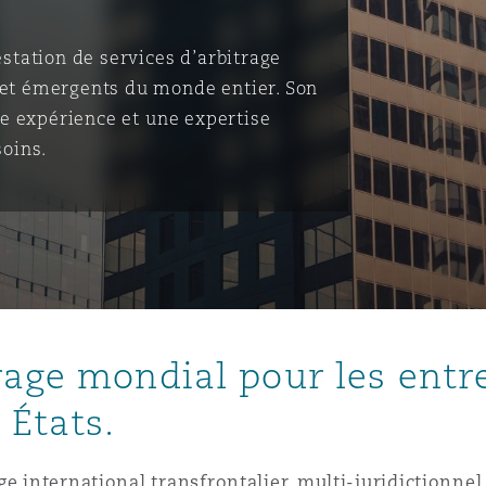
ommerciaux
étés et
sommation
estation de services d’arbitrage
PFI
 et émergents du monde entier. Son
ne expérience et une expertise
l’employeur
 la vie
soins.
estion des
c
 pratiques
ation
age mondial pour les entre
nnes
 États.
inancières,
ts
environnement
ge international transfrontalier, multi-juridiction