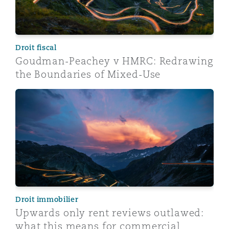
Droit fiscal
Goudman-Peachey v HMRC: Redrawing
the Boundaries of Mixed-Use
Upwards only rent reviews outlawed: what this means 
Droit immobilier
Upwards only rent reviews outlawed:
what this means for commercial