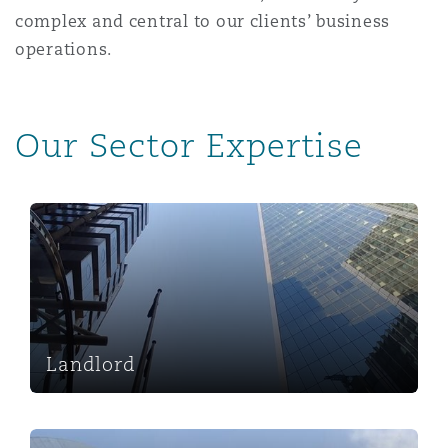
Madrid
complex and central to our clients’ business
operations.
San Francisco
Réassurance
Manchester, 2 New Bailey
Our Sector Expertise
Toronto
Assurance spécialisée
Milan
Landlord
Vancouver
Munich
Washington (D. C.)
Newcastle
Landlord
Paris
Occupier