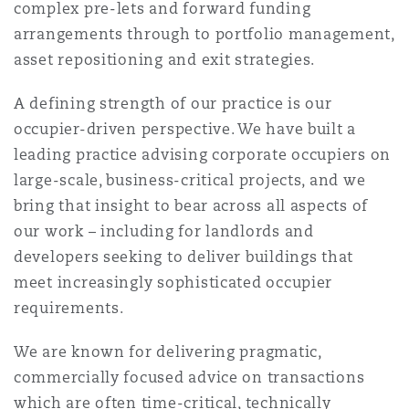
complex pre-lets and forward funding
Shanghai
Miami
arrangements through to portfolio management,
Entretien, réparation et remi
Guildford
asset repositioning and exit strategies.
Couverture d’assurance
Singapour
Montréal
A defining strength of our practice is our
Droit aérien commercial non
Hambourg
occupier-driven perspective. We have built a
Droit maritime
leading practice advising corporate occupiers on
Sydney
New Jersey
large-scale, business-critical projects, and we
Droit réglementaire
Leeds
bring that insight to bear across all aspects of
Risques politiques et crédit 
our work – including for landlords and
Oulan-Bator
New York
developers seeking to deliver buildings that
Satellites et espace
Liverpool
meet increasingly sophisticated occupier
Responsabilité du fabricant e
requirements.
Orange County
produits
We are known for delivering pragmatic,
Londres, The St Botolph Building
commercially focused advice on transactions
Phoenix
Assurance biens
which are often time-critical, technically