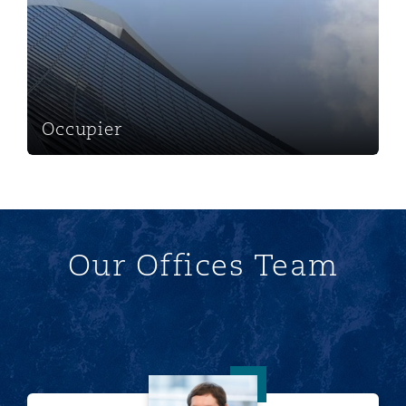
Southampton
Occupier
Warsaw
Our Offices Team
Will Deeprose