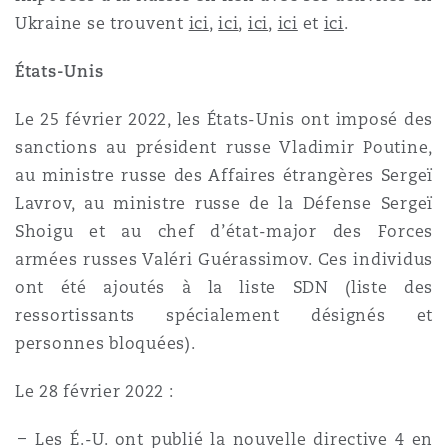
Shanghai
Miami
Ukraine se trouvent
ici
,
ici
,
ici
,
ici
et
ici
.
Entretien, réparation et remi
Guildford
États-Unis
Couverture d’assurance
Singapour
Montréal
Le 25 février 2022, les États-Unis ont imposé des
Droit aérien commercial non
Hambourg
sanctions au président russe Vladimir Poutine,
Droit maritime
au ministre russe des Affaires étrangères Sergeï
Sydney
New Jersey
Lavrov, au ministre russe de la Défense Sergeï
Droit réglementaire
Leeds
Shoigu et au chef d’état-major des Forces
Risques politiques et crédit 
armées russes Valéri Guérassimov. Ces individus
Oulan-Bator
New York
ont été ajoutés à la liste SDN (liste des
Satellites et espace
Liverpool
ressortissants spécialement désignés et
Responsabilité du fabricant e
Orange County
personnes bloquées).
produits
Londres, The St Botolph Building
Le 28 février 2022 :
Phoenix
Assurance biens
Les É.-U. ont publié la nouvelle directive 4 en