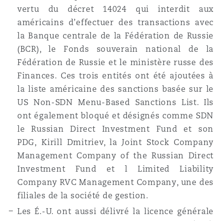
vertu du décret 14024 qui interdit aux
Madrid
américains d’effectuer des transactions avec
San Francisco
Réassurance
la Banque centrale de la Fédération de Russie
(BCR), le Fonds souverain national de la
Manchester, 2 New Bailey
Fédération de Russie et le ministère russe des
Toronto
Assurance spécialisée
Finances. Ces trois entités ont été ajoutées à
la liste américaine des sanctions basée sur le
Milan
US Non-SDN Menu-Based Sanctions List. Ils
Vancouver
ont également bloqué et désignés comme SDN
le Russian Direct Investment Fund et son
Munich
PDG, Kirill Dmitriev, la Joint Stock Company
Washington (D. C.)
Management Company of the Russian Direct
Investment Fund et l Limited Liability
Newcastle
Company RVC Management Company, une des
filiales de la société de gestion.
Les É.-U. ont aussi délivré la licence générale
Paris