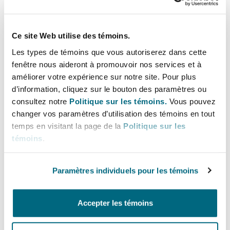
dans toute une gamme de secteurs critiques, y
compris les équipements de haute
technologie tels que la microélectronique, la
Ce site Web utilise des témoins.
marine et l’équipement de navigation.
Les types de témoins que vous autoriserez dans cette
fenêtre nous aideront à promouvoir nos services et à
Dans une démonstration de ses pouvoirs de
améliorer votre expérience sur notre site. Pour plus
sanctions à la suite du Brexit, le RU a émis un
d’information, cliquez sur le bouton des paramètres ou
certain nombre de licences générales de type
consultez notre
Politique sur les témoins.
Vous pouvez
américain pour faciliter la réduction progressive
changer vos paramètres d’utilisation des témoins en tout
des activités affectées par ces interdictions.
temps en visitant la page de la
Politique sur les
témoins
.
Dans une
lettre
adressée aux ports britanniques
le 28 février 2022, le ministre des transports,
Paramètres individuels pour les témoins
peut-être en prévision de l’introduction de
nouvelles mesures restrictives, a conseillé aux
Accepter les témoins
ports de refuser tout navire qu’ils croient être
détenu, contrôlé, affrété ou exploité par toute