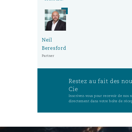
Paris
Southampton
Neil
Beresford
Warsaw
Partner
Restez au fait des no
Cie
Inscrivez-vous pour recevoir de nos no
directement dans votre boîte de réce