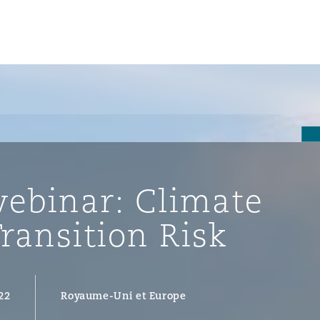
un
e Bermudes »
ebinar: Climate
lles
ransition Risk
étés et
eur
22
Royaume-Uni et Europe