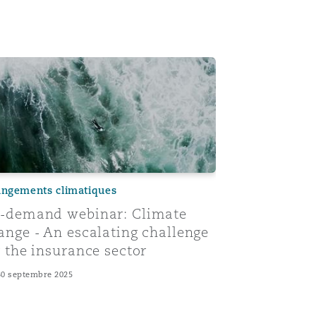
ge for the Insurance Sector
demand webinar: Climate change - An escalating challenge 
ngements climatiques
-demand webinar: Climate
ange - An escalating challenge
r the insurance sector
Menu
30 septembre 2025