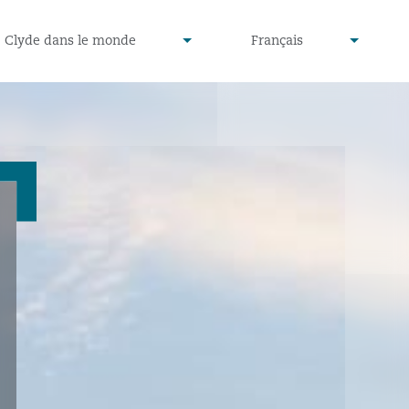
defined
undefined
Clyde dans le monde
Français
▾
▾