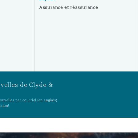
Assurance et réassurance
uvelles de Clyde &
uvelles par courriel (en anglais)
ption!