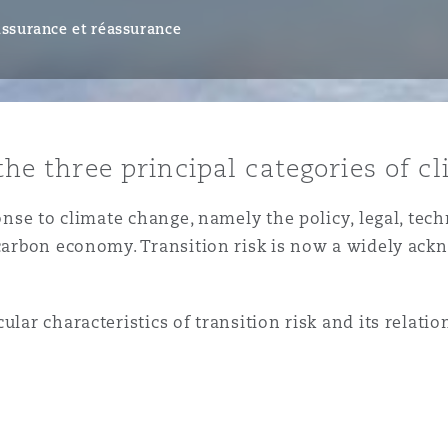
ommerciaux
étés et
sommation
ssurance et réassurance
PFI
l’employeur
 la vie
 the three principal categories of c
estion des
c
 pratiques
sponse to climate change, namely the policy, legal, t
ation
 carbon economy. Transition risk is now a widely ackn
lar characteristics of transition risk and its relation
nnes
inancières,
ts
environnement