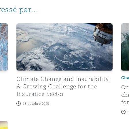
n et données
essé par...
ise en état
Climate Change and Insurability: A Growing Challen
On-
n
Cha
Climate Change and Insurability:
t commercial
A Growing Challenge for the
On
Insurance Sector
ch
fo
15 octobre 2025
et rappel de
n climate change