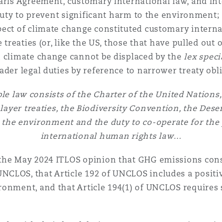
Paris Agreement, customary international law, and in
 duty to prevent significant harm to the environment; 
ect of climate change constituted customary internat
e treaties (or, like the US, those that have pulled out
n climate change cannot be displaced by the
lex speci
ader legal duties by reference to narrower treaty obl
le law consists of the Charter of the United Nations
ayer treaties, the Biodiversity Convention, the Dese
o the environment and the duty to co-operate for the
international human rights law…
the May 2024 ITLOS opinion that GHG emissions const
CLOS, that Article 192 of UNCLOS includes a positiv
onment, and that Article 194(1) of UNCLOS requires 