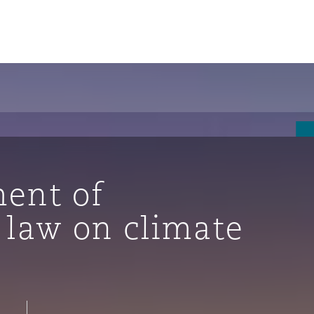
un
e Bermudes »
ent of
lles
 law on climate
étés et
eur