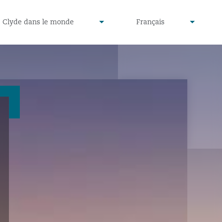
defined
undefined
Clyde dans le monde
Français
▾
▾