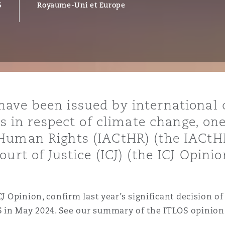
5
Royaume-Uni et Europe
ommerciaux
étés et
sommation
PFI
l’employeur
 la vie
estion des
c
 pratiques
ave been issued by international 
ation
es in respect of climate change, on
Human Rights (IACtHR) (the IACtHR
urt of Justice (ICJ) (the ICJ Opinio
nnes
inancières,
CJ Opinion, confirm last year’s significant decision of
ts
S in May 2024. See our summary of the ITLOS opinion
environnement