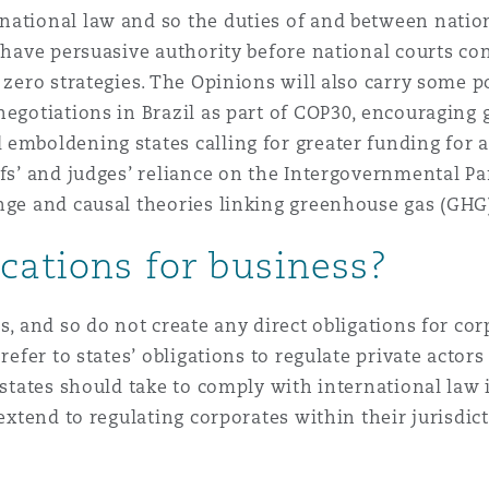
national law and so the duties of and between natio
n et données
l have persuasive authority before national courts c
 zero strategies. The Opinions will also carry some p
ise en état
negotiations in Brazil as part of COP30, encouraging 
 emboldening states calling for greater funding for 
ffs’ and judges’ reliance on the Intergovernmental Pa
n
ange and causal theories linking greenhouse gas (GHG
cations for business?
t commercial
s, and so do not create any direct obligations for co
refer to states’ obligations to regulate private actors
 states should take to comply with international law i
et rappel de
extend to regulating corporates within their jurisdict