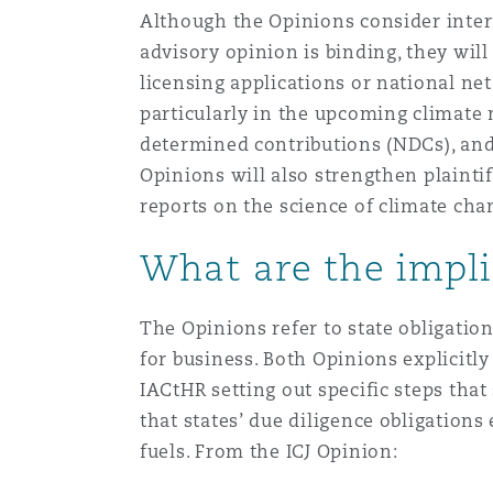
Couverture d’assurance
Although the Opinions consider inter
Los Angeles
Glasgow, G1 Building
Technologie, externalisatio
Soins de santé
advisory opinion is binding, they wil
Shanghai
licensing applications or national net
Entretien, réparation et rem
Miami
Guildford
particularly in the upcoming climate 
Couverture d’assurance
determined contributions (NDCs), and
Singapour
Opinions will also strengthen plainti
Droit aérien commercial no
Montréal
Hambourg
reports on the science of climate ch
contentieux
Droit maritime
Sydney
What are the impli
New Jersey
Leeds
Droit réglementaire
Risques politiques et crédi
The Opinions refer to state obligation
Oulan-Bator
for business. Both Opinions explicitly 
New York
Liverpool
IACtHR setting out specific steps that
Satellites et espace
Responsabilité du fabricant 
that states’ due diligence obligations 
produits
fuels. From the ICJ Opinion:
Orange County
Londres, The St Botolph Building