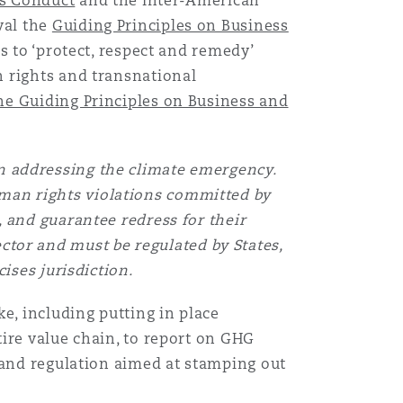
ss Conduct
and the Inter-American
val the
Guiding Principles on Business
Menu
s to ‘protect, respect and remedy’
n rights and transnational
e Guiding Principles on Business and
Recher
 in addressing the climate emergency.
uman rights violations committed by
 and guarantee redress for their
ector and must be regulated by States,
ises jurisdiction.
e, including putting in place
ire value chain, to report on GHG
 and regulation aimed at stamping out