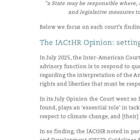
"a State may be responsible where, f
Assurance biens
and legislative measures to
Phoenix
Madrid
Below we focus on each court’s findin
Réassurance
The IACtHR Opinion: setting
San Francisco
Manchester, 2 New Bailey
In July 2025, the Inter-American Cour
Assurance spécialisée
advisory function is to respond to q
Toronto
Milan
regarding the interpretation of the 
rights and liberties that must be respe
Vancouver
Munich
In its July Opinion the Court went so f
found, plays an ‘essential role’ in ta
respect to climate change, and [their
Washington (D. C.)
Newcastle
In so finding, the IACtHR noted in pa