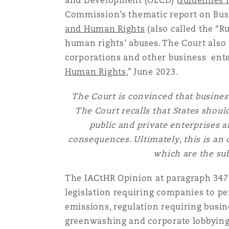
and Development (OECD)
Guidelines 
Paris
Commission’s thematic report on Bus
and Human Rights
(also called the “R
human rights’ abuses. The Court also
Southampton
corporations and other business enter
Human Rights
,” June 2023.
The Court is convinced that business
Warsaw
The Court recalls that States shou
public and private enterprises 
consequences. Ultimately, this is an 
which are the sub
The IACtHR Opinion at paragraph 347 s
legislation requiring companies to pe
emissions, regulation requiring busin
greenwashing and corporate lobbying