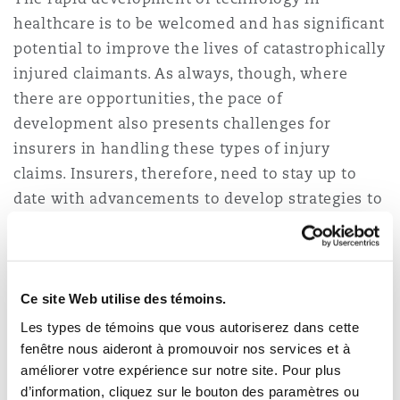
healthcare is to be welcomed and has significant
potential to improve the lives of catastrophically
injured claimants. As always, though, where
there are opportunities, the pace of
development also presents challenges for
insurers in handling these types of injury
claims. Insurers, therefore, need to stay up to
date with advancements to develop strategies to
address those challenges and mitigate any risks.
Collaboration between claimants, insurers,
medical experts and care providers has always
Ce site Web utilise des témoins.
been fundamental in catastrophic injury claims,
Les types de témoins que vous autoriserez dans cette
and it will remain key in successfully adapting to
fenêtre nous aideront à promouvoir nos services et à
the new landscape. It will also be crucial to
améliorer votre expérience sur notre site. Pour plus
remember that one size does not fit all and to
d’information, cliquez sur le bouton des paramètres ou