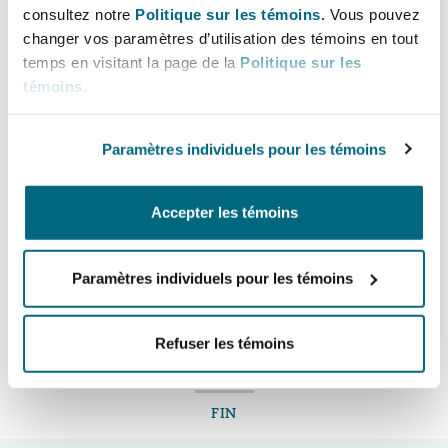
consultez notre
Politique sur les témoins.
Vous pouvez
ensure that the use of technology is properly
changer vos paramètres d’utilisation des témoins en tout
assessed to determine whether it is the right
temps en visitant la page de la
Politique sur les
way forward for each claimant.
témoins
.
Ultimately, this means that as these new
technologies are still emerging, insurers need to
Paramètres individuels pour les témoins
be proactive but careful in adopting them to
ensure long-term sustainable care solutions that
Accepter les témoins
address the specific needs of each individual
claimant.
Paramètres individuels pour les témoins
Refuser les témoins
LinkedIn
Facebook
Twitter
Copy
Partager:
FIN