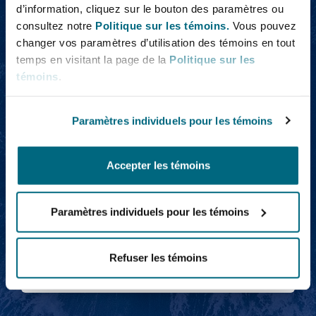
invalidantes et aux
d’information, cliquez sur le bouton des paramètres ou
consultez notre
Politique sur les témoins.
Vous pouvez
pertes importantes
changer vos paramètres d’utilisation des témoins en tout
temps en visitant la page de la
Politique sur les
témoins
.
Paramètres individuels pour les témoins
Chris Murray
Accepter les témoins
Paramètres individuels pour les témoins
Chris Murray
Refuser les témoins
Partner