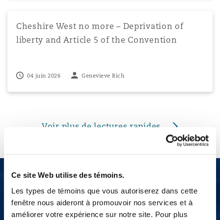
Cheshire West no more – Deprivation of liberty and Artic
Cheshire West no more – Deprivation of
liberty and Article 5 of the Convention
04 juin 2026
Genevieve Rich
Voir plus de lectures rapides
Ce site Web utilise des témoins.
Notre équipe consacrée
Les types de témoins que vous autoriserez dans cette
fenêtre nous aideront à promouvoir nos services et à
aux blessures
améliorer votre expérience sur notre site. Pour plus