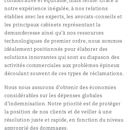
collaborative et équitable, mais ferme. Grâce à
Madrid
notre expérience inégalée, à nos relations
établies avec les experts, les avocats-conseils et
San Francisco
Réassurance
les principaux cabinets représentant la
Manchester, 2 New Bailey
demanderesse ainsi qu’à nos ressources
Toronto
technologiques de premier ordre, nous sommes
Assurance spécialisée
idéalement positionnés pour élaborer des
Milan
solutions innovantes qui sont au diapason des
Vancouver
activités commerciales aux problèmes épineux
découlant souvent de ces types de réclamations.
Munich
Nous nous assurons d’obtenir des économies
Washington (D. C.)
considérables sur les dépenses globales
Newcastle
d’indemnisation. Notre priorité est de protéger
la position de nos clients et de veiller à une
résolution juste et rapide, en fonction du niveau
Paris
approprié des dommages.