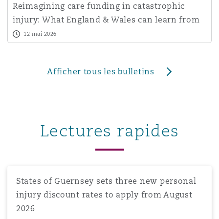
Reimagining care funding in catastrophic
injury: What England & Wales can learn from
Australia - and
12 mai 2026
Afficher tous les bulletins
Lectures rapides
States of Guernsey sets three new personal injury disco
States of Guernsey sets three new personal
injury discount rates to apply from August
2026