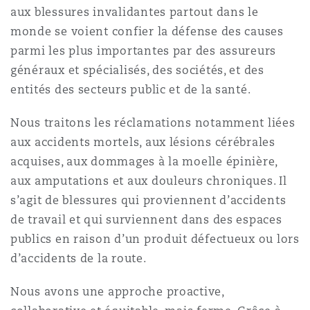
Shanghai
Miami
aux blessures invalidantes partout dans le
Entretien, réparation et remi
monde se voient confier la défense des causes
Guildford
parmi les plus importantes par des assureurs
Couverture d’assurance
Singapour
Montréal
généraux et spécialisés, des sociétés, et des
Droit aérien commercial non
entités des secteurs public et de la santé.
Hambourg
Droit maritime
Nous traitons les réclamations notamment liées
Sydney
New Jersey
aux accidents mortels, aux lésions cérébrales
Droit réglementaire
Leeds
acquises, aux dommages à la moelle épinière,
Risques politiques et crédit 
Oulan-Bator
New York
aux amputations et aux douleurs chroniques. Il
Satellites et espace
s’agit de blessures qui proviennent d’accidents
Liverpool
de travail et qui surviennent dans des espaces
Responsabilité du fabricant e
Orange County
publics en raison d’un produit défectueux ou lors
produits
d’accidents de la route.
Londres, The St Botolph Building
Nous avons une approche proactive,
Phoenix
Assurance biens