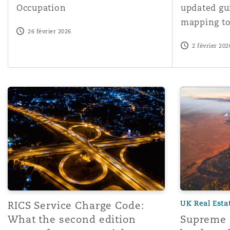
Occupation
updated gu
Assurance biens
mapping to
26 février 2026
Phoenix
Madrid
2 février 202
Réassurance
San Francisco
Manchester, 2 New Bailey
RICS Service Charge Code: What the second edition mea
Supreme Cour
Assurance spécialisée
Toronto
Milan
Vancouver
Munich
Washington (D. C.)
Newcastle
UK Real Esta
RICS Service Charge Code:
What the second edition
Supreme C