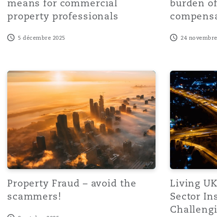
means for commercial
burden of
Paris
property professionals
compensa
5 décembre 2025
24 novembre
Southampton
Property Fraud – avoid the scammers!
Living UK Co
Warsaw
Property Fraud – avoid the
Living UK
scammers!
Sector In
Challeng