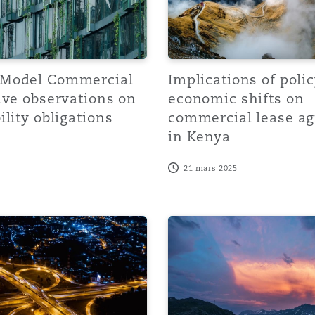
Model Commercial
Implications of poli
ive observations on
economic shifts on
ility obligations
commercial lease a
in Kenya
21 mars 2025
eases – what’s next?
Evidentiary Hurdles in Hi