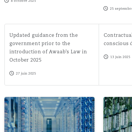
8 octobre 2025
25 septembr
Updated guidance from the government prior to the int
Contractual to
Updated guidance from the
Contractual
government prior to the
conscious 
introduction of Awaab’s Law in
13 juin 2025
October 2025
27 juin 2025
Will AI change the way data centres are delivered?
The New Mode