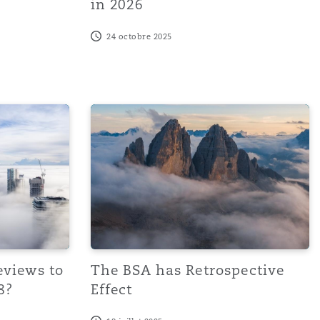
in 2026
24 octobre 2025
 to be banned in 2027/28?
The BSA has Retrospective Effect
eviews to
The BSA has Retrospective
8?
Effect