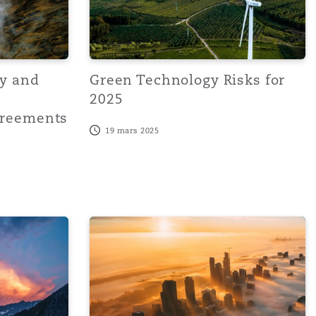
cy and
Green Technology Risks for
2025
greements
19 mars 2025
gh-Value W&I Claims: Key Takeaways from the NSW Supreme
The introduction of Awaab’s Law in Octo