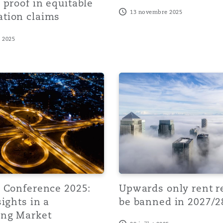
 proof in equitable
13 novembre 2025
tion claims
 2025
nference 2025: Sector Insights in a Challenging Market
Upwards only rent reviews
 Conference 2025:
Upwards only rent r
sights in a
be banned in 2027/2
ing Market