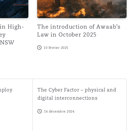
in High-
The introduction of Awaab’s
ey
Law in October 2025
e NSW
10 février 2025
 circular reasoning
The Cyber Factor – physical and digital int
mploy
The Cyber Factor – physical and
digital interconnections
16 décembre 2024