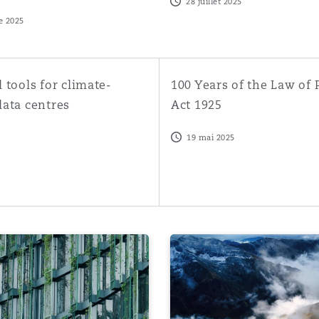
28 juillet 2025
e 2025
roduction of Awaab’s Law in October 2025
ols for climate-conscious data centres
100 Years of the Law of Prop
 tools for climate-
100 Years of the Law of 
data centres
Act 1925
19 mai 2025
l Commercial Lease – Five observations on sustainability
Implications of policy and