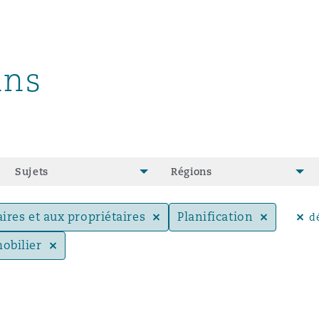
un
ins
e Bermudes »
Sujets
Régions
lles
aires et aux propriétaires
Planification
d
obilier
étés et
eur