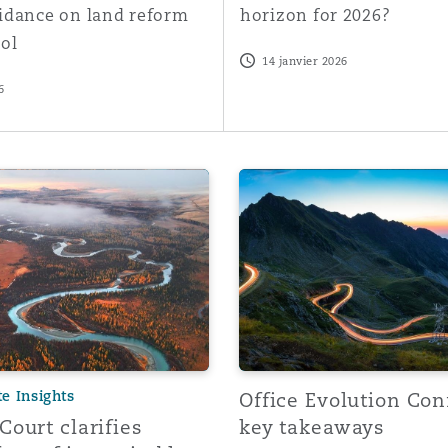
idance on land reform
horizon for 2026?
ol
14 janvier 2026
6
ns for commercial property professionals
t clarifies burden of proof in equitable compensation cla
Office Evolution Conferen
te Insights
Office Evolution Con
ourt clarifies
key takeaways