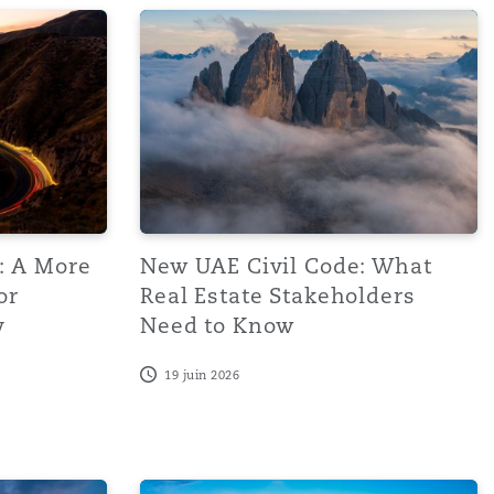
or Contribution Claims
re Targeted Approach for Commercial Property
New UAE Civil Code: What Real Estate S
: A More
New UAE Civil Code: What
or
Real Estate Stakeholders
y
Need to Know
19 juin 2026
outlawed: what this means for commercial property
Garden gnomes, good lawns and bad boun