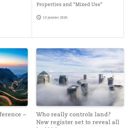
Properties and “Mixed Use”
13 janvier 2026
ims
ce – key takeaways
Who really controls land? New register set
Menu
ference –
Who really controls land?
New register set to reveal all
Recher