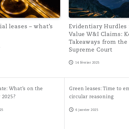
al leases – what’s
Evidentiary Hurdles 
Value W&I Claims: K
Takeaways from th
5
Supreme Court
14 février 2025
inst Landlords for damp and mould under the E
: What’s on the horizon for 2025?
Green leases: Time to employ
ate: What’s on the
Green leases: Time to e
r 2025?
circular reasoning
025
6 janvier 2025