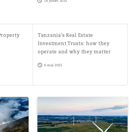
18 juillet 2025
erty Act 1925
Tanzania’s Real Estate Investment Trusts: 
Property
Tanzania’s Real Estate
Investment Trusts: how they
operate and why they matter
6 mai 2025
 obligations
 economic shifts on commercial lease agreements in Kenya
Green Technology Risks for 2025