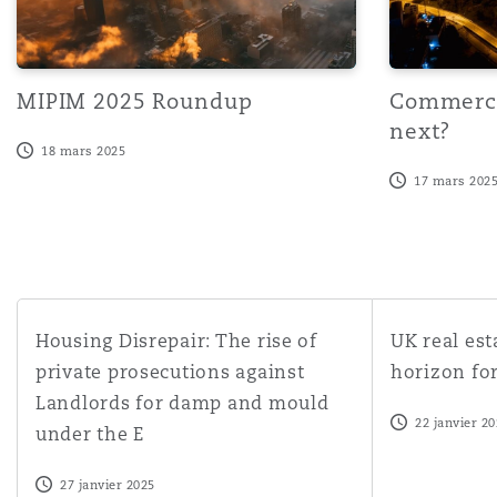
MIPIM 2025 Roundup
Commerci
next?
18 mars 2025
17 mars 202
Housing Disrepair: The rise of private prosecutions aga
UK real estate
Housing Disrepair: The rise of
UK real est
private prosecutions against
horizon fo
Landlords for damp and mould
22 janvier 2
under the E
27 janvier 2025