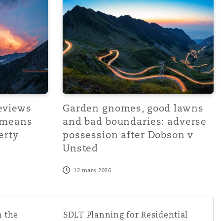
eviews
Garden gnomes, good lawns
 means
and bad boundaries: adverse
erty
possession after Dobson v
Unsted
12 mars 2026
ol
 horizon for 2026?
SDLT Planning for Residential Properties an
n the
SDLT Planning for Residential