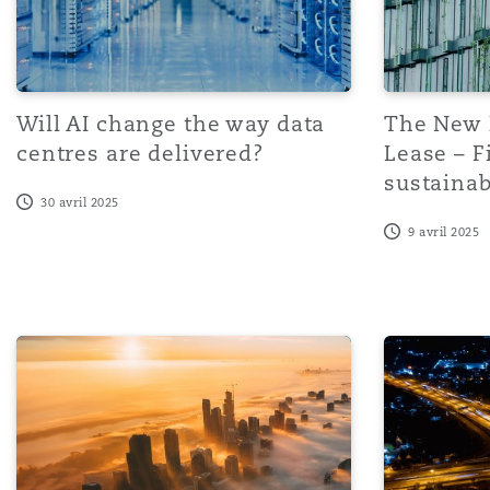
Will AI change the way data
The New 
centres are delivered?
Lease – F
sustainab
30 avril 2025
9 avril 2025
MIPIM 2025 Roundup
Commercial l