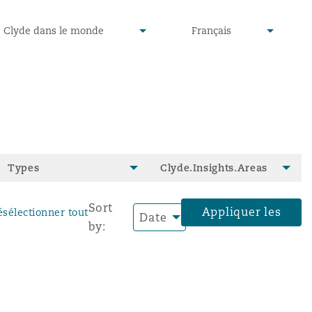
defined
undefined
Clyde dans le monde
Français
▾
▾
Types
Clyde.Insights.Areas
Sort
Appliquer les
ésélectionner tout
by:
filtres