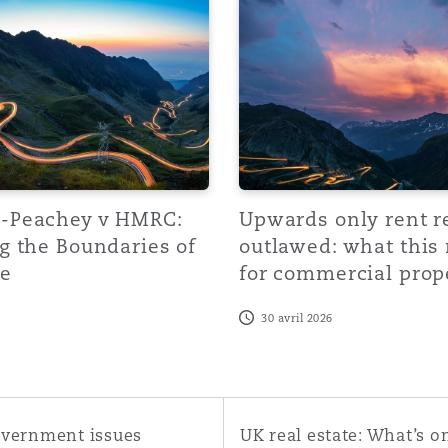
n et données
ise en état
n
-Peachey v HMRC:
Upwards only rent r
g the Boundaries of
outlawed: what this
e
for commercial prop
t commercial
30 avril 2026
et rappel de
rnment issues updated guidance on land reform mapping to
UK real estate: What’s on the
overnment issues
UK real estate: What’s o