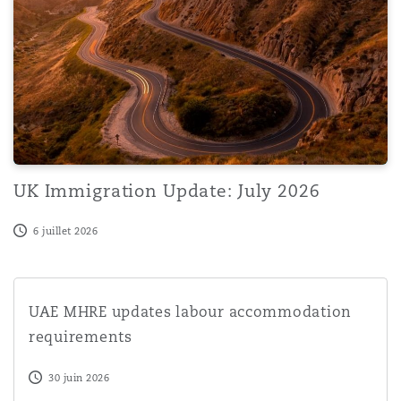
Southampton
Warsaw
UK Immigration Update: July 2026
6 juillet 2026
UAE MHRE updates labour accommodation requirement
UAE MHRE updates labour accommodation
requirements
30 juin 2026