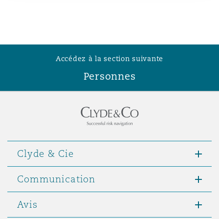
Madrid
San Francisco
Réassurance
Manchester, 2 New Bailey
Accédez à la section suivante
Toronto
Assurance spécialisée
Personnes
Milan
Vancouver
Munich
Washington (D. C.)
Clyde & Cie
Newcastle
Communication
Avis
Paris