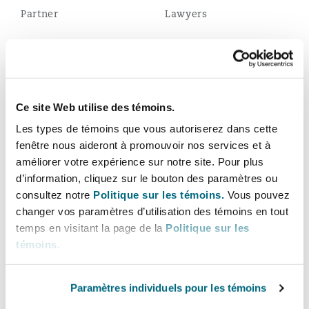
Madrid
Partner
Lawyers
San Francisco
Réassurance
Manchester, 2 New Bailey
2
7
2
0
2
0
Toronto
Total staff
Year of establishment
Assurance spécialisée
Ce site Web utilise des témoins.
Milan
Les types de témoins que vous autoriserez dans cette
fenêtre nous aideront à promouvoir nos services et à
Vancouver
améliorer votre expérience sur notre site. Pour plus
Read more...
d’information, cliquez sur le bouton des paramètres ou
Munich
consultez notre
Politique sur les témoins.
Vous pouvez
Washington (D. C.)
changer vos paramètres d’utilisation des témoins en tout
What clients say
temps en visitant la page de la
Politique sur les
Newcastle
témoins
.
Paramètres individuels pour les témoins
Paris