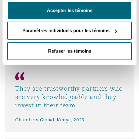
The lawyers are very hands-on in
Accepter les témoins
terms of planning ahead, following
Southampton
up and knowing what is best for
the client.
Paramètres individuels pour les témoins
Chambers Global, Kenya, 2026
Warsaw
Refuser les témoins
They are trustworthy partners who
are very knowledgeable and they
invest in their team.
Chambers Global, Kenya, 2026