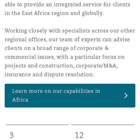
able to provide an integrated service for clients
Shanghai
Miami
Entretien, réparation et remi
in the East Africa region and globally.
Guildford
Couverture d’assurance
Singapour
Montréal
Working closely with specialists across our other
Droit aérien commercial non
regional offices, our team of experts can advise
Hambourg
clients on a broad range of corporate &
Droit maritime
Sydney
New Jersey
commercial issues, with a particular focus on
Droit réglementaire
projects and construction, corporate/M&A,
Leeds
insurance and dispute resolution.
Risques politiques et crédit 
Oulan-Bator
New York
Satellites et espace
Learn more on our capabilities in
Liverpool
Africa
Responsabilité du fabricant e
Orange County
produits
Londres, The St Botolph Building
Phoenix
3
1
2
Assurance biens