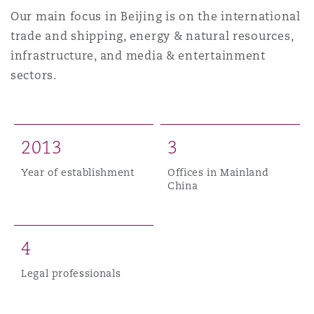
Shanghai
Miami
Our main focus in Beijing is on the international
Entretien, réparation et remi
trade and shipping, energy & natural resources,
Guildford
infrastructure, and media & entertainment
Couverture d’assurance
Singapour
Montréal
sectors.
Droit aérien commercial non
Hambourg
Droit maritime
Sydney
New Jersey
2
0
1
3
3
Droit réglementaire
Leeds
Risques politiques et crédit 
Year of establishment
Offices in Mainland
Oulan-Bator
New York
China
Satellites et espace
Liverpool
Responsabilité du fabricant e
Orange County
4
produits
Londres, The St Botolph Building
Legal professionals
Phoenix
Assurance biens