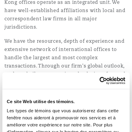
Kong offices operate as an integrated unit. We
have well-established affiliations with local and
correspondent law firms in all major
Southampton
jurisdictions.
We have the resources, depth of experience and
Warsaw
extensive network of international offices to
handle the largest and most complex
transactions. Through our firm's global outlook,
we have built a pragmatic and solutions focused
team in China who are not only bilingual, but
also dual qualified to better serve our clients in
various jurisdictions.
Ce site Web utilise des témoins.
Les types de témoins que vous autoriserez dans cette
We are committed to unravelling problems and
fenêtre nous aideront à promouvoir nos services et à
steering our clients through the diverse legal
améliorer votre expérience sur notre site. Pour plus
and commercial challenges that they face. We
d’information, cliquez sur le bouton des paramètres ou