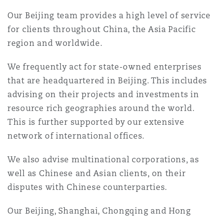
Madrid
Our Beijing team provides a high level of service
San Francisco
for clients throughout China, the Asia Pacific
Réassurance
region and worldwide.
Manchester, 2 New Bailey
We frequently act for state-owned enterprises
Toronto
Assurance spécialisée
that are headquartered in Beijing. This includes
Milan
advising on their projects and investments in
resource rich geographies around the world.
Vancouver
This is further supported by our extensive
Munich
network of international offices.
Washington (D. C.)
We also advise multinational corporations, as
Newcastle
well as Chinese and Asian clients, on their
disputes with Chinese counterparties.
Our Beijing, Shanghai, Chongqing and Hong
Paris