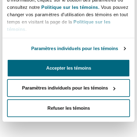
understand the nuances of operating and
consultez notre
Politique sur les témoins.
Vous pouvez
communicating in Asia and beyond.
changer vos paramètres d’utilisation des témoins en tout
temps en visitant la page de la
Politique sur les
In China, Clyde & Co has formed a joint law
témoins
.
venture with Chinese local law firm Westlink
Partnership, known as Clyde & Co Westlink JLV.
Paramètres individuels pour les témoins
The joint law venture is able to provide clients
with seamless onshore and offshore legal
Accepter les témoins
services.
If you would like to understand further details of
Paramètres individuels pour les témoins
Clyde & Co Westlink JLV, please visit
www.clydecowestlink.com
.
Refuser les témoins
Read more...