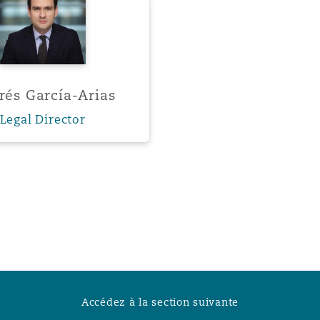
n et données
ise en état
rés García-Arias
Legal Director
n
t commercial
et rappel de
Accédez à la section suivante