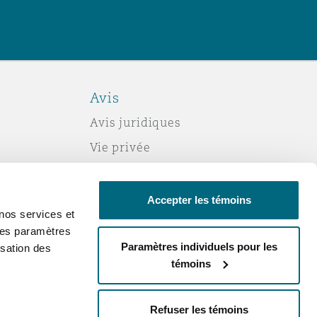
Avis
Avis juridiques
Vie privée
Politique sur les témoins (cookies)
Esclavage moderne
Accepter les témoins
nos services et
Courriels frauduleux
 des paramètres
Accessibilité
Paramètres individuels pour les
sation des
témoins
Service par courriel
Changez votre consentement
Refuser les témoins