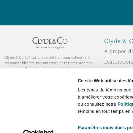
Assurance biens
Phoenix
Madrid
Réassurance
Clyde & C
San Francisco
Manchester, 2 New Bailey
À propos d
Assurance spécialisée
Clyde & Co LLP est une société en nom collectifs à
Distinction
responsabilité limitée, autorisée et réglementée par
Toronto
Milan
la Solicitors Regulation Authority de l'Angleterre.
Actualité
© Clyde & Co LLP
Ce site Web utilise des t
Services de bureau à distance
Responsabil
Les types de témoins que 
l’entrepris
Vancouver
Munich
à améliorer votre expérien
Carrières
ou consultez notre
Politiq
témoins en tout temps en v
Washington (D. C.)
Newcastle
Paramètres individuels po