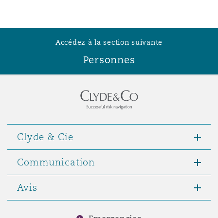
Madrid
San Francisco
Réassurance
Accédez à la section suivante
Manchester, 2 New Bailey
Personnes
Toronto
Assurance spécialisée
Milan
Vancouver
Munich
Clyde & Cie
Washington (D. C.)
Communication
Newcastle
Avis
Paris