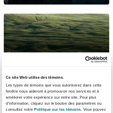
Shanghai
Miami
Entretien, réparation et remi
Guildford
Énergie et ressources naturelles
Couverture d’assurance
Singapour
Montréal
Droit aérien commercial non
Hambourg
Droit maritime
Sydney
New Jersey
Droit réglementaire
Énergie et ressources naturelles
Leeds
Risques politiques et crédit 
Oulan-Bator
New York
Satellites et espace
Pratiques professionnelles
Liverpool
Ce site Web utilise des témoins.
Responsabilité du fabricant e
Les types de témoins que vous autoriserez dans cette
Orange County
produits
fenêtre nous aideront à promouvoir nos services et à
Londres, The St Botolph Building
améliorer votre expérience sur notre site. Pour plus
d’information, cliquez sur le bouton des paramètres ou
Phoenix
Assurance biens
consultez notre
Politique sur les témoins.
Vous pouvez
Pratiques professionnelles