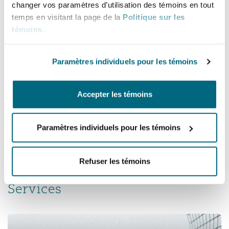
changer vos paramètres d’utilisation des témoins en tout
Madrid
temps en visitant la page de la
Politique sur les
témoins
.
San Francisco
Réassurance
Soins de santé
Manchester, 2 New Bailey
Paramètres individuels pour les témoins
Toronto
Assurance spécialisée
Milan
Accepter les témoins
Soins de santé
Vancouver
Paramètres individuels pour les témoins
Munich
Washington (D. C.)
Refuser les témoins
Newcastle
Services
Paris
Différends commerciaux