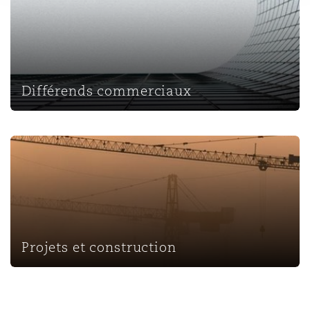
Southampton
Différends commerciaux
Warsaw
Projets et construction
Projets et construction