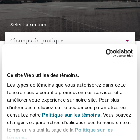
Bristol
Partenariats public-privé et P
Nairobi
Hong Kong
São Paulo
Jeddah
Dallas
Recouvrement de dettes
Services financiers
Responsabilité civile et de l
Énergie, commerce et droit
Protection des données et de 
Select a section
Derry
Approvisionnement public
maritime
Champs de pratique
Kuala Lumpur
Riyad
Denver
Intervention d’urgence et ges
Fraude et crimes en col blanc
Responsabilité à l’égard des 
situations de crise
Emploi, pensions et immigra
Dublin, St Stephens Green House
Droit immobilier
d’emploi
Assurance
À propos
Melbourne
Kansas City
Secteurs
Enquêtes internes
Ce site Web utilise des témoins.
Financement et location
Finances
Contacts
Düsseldorf
Énergie
Projets et construction
Les types de témoins que vous autoriserez dans cette
Assurance et réassurance
fenêtre nous aideront à promouvoir nos services et à
New Delhi
Las Vegas
Services professionnels
Personnes
améliorer votre expérience sur notre site. Pour plus
Acquisition de flottes aérien
Propriété intellectuelle
Édimbourg
Assurance des institutions fi
d’information, cliquez sur le bouton des paramètres ou
Droit réglementaire et enquêtes
administrateurs et dirigeants
consultez notre
Politique sur les témoins.
Vous pouvez
Bulletins
Perth
Los Angeles
Sûreté, sécurité, santé et en
changer vos paramètres d’utilisation des témoins en tout
Couverture d’assurance
Technologie, externalisation
temps en visitant la page de la
Politique sur les
Glasgow, G1 Building
Champs de pratique
Assurance et réassurance
témoins
.
Soins de santé