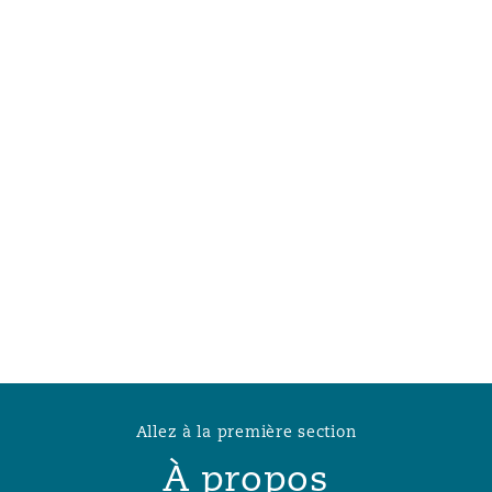
n et données
ise en état
n
t commercial
et rappel de
Allez à la première section
À propos