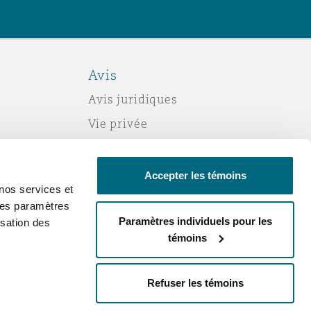
Avis
Avis juridiques
Vie privée
Politique sur les témoins (cookies)
Esclavage moderne
Accepter les témoins
nos services et
Courriels frauduleux
 des paramètres
Accessibilité
Paramètres individuels pour les
sation des
témoins
Service par courriel
Changez votre consentement
Refuser les témoins