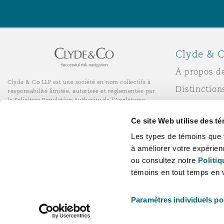
Assurance biens
Phoenix
Madrid
Clyde & C
Réassurance
À propos d
San Francisco
Manchester, 2 New Bailey
Clyde & Co LLP est une société en nom collectifs à
Distinction
responsabilité limitée, autorisée et réglementée par
Assurance spécialisée
la Solicitors Regulation Authority de l'Angleterre.
Actualité
© Clyde & Co LLP
Toronto
Milan
Ce site Web utilise des t
Services de bureau à distance
Responsabil
Les types de témoins que 
l’entrepris
à améliorer votre expérien
Carrières
Vancouver
Munich
ou consultez notre
Politiq
témoins en tout temps en v
Washington (D. C.)
Newcastle
Paramètres individuels po