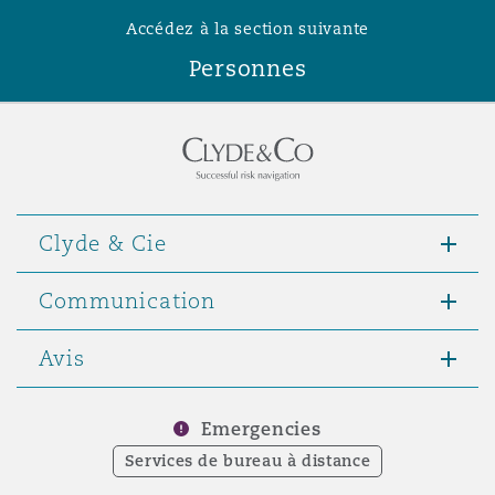
Madrid
Accédez à la section suivante
San Francisco
Personnes
Réassurance
Manchester, 2 New Bailey
Toronto
Assurance spécialisée
Milan
Clyde & Cie
Vancouver
Munich
Communication
Washington (D. C.)
Avis
Newcastle
Emergencies
Services de bureau à distance
Paris