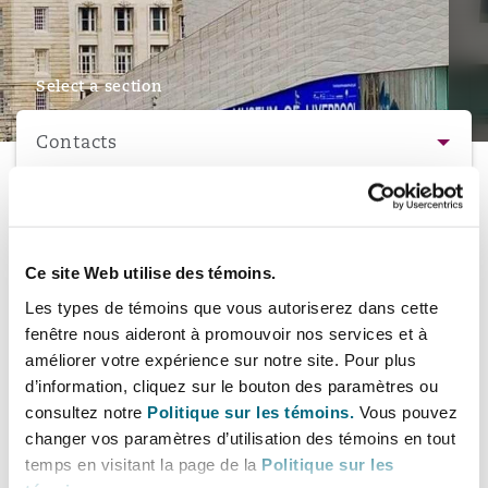
Bristol
Partenariats public-privé et P
Nairobi
Hong Kong
São Paulo
Jeddah
Dallas
Recouvrement de dettes
Services financiers
Responsabilité civile et de l
Énergie, commerce et droit
Protection des données et de 
Select a section
Derry
Approvisionnement public
maritime
Contacts
Kuala Lumpur
Riyad
Denver
Intervention d’urgence et ges
Fraude et crimes en col blanc
Responsabilité à l’égard des 
situations de crise
Emploi, pensions et immigra
Dublin, St Stephens Green House
Droit immobilier
d’emploi
Assurance
À propos
Adresse
Melbourne
Kansas City
Enquêtes internes
Castle Chambers
Financement et location
Finances
Contacts
Ce site Web utilise des témoins.
Düsseldorf
Énergie
Projets et construction
43 Castle Street
Les types de témoins que vous autoriserez dans cette
New Delhi
Las Vegas
Services professionnels
Liverpool L2 9SU UK
fenêtre nous aideront à promouvoir nos services et à
Personnes
Acquisition de flottes aérien
Propriété intellectuelle
améliorer votre expérience sur notre site. Pour plus
Édimbourg
Assurance des institutions fi
Droit réglementaire et enquêtes
d’information, cliquez sur le bouton des paramètres ou
administrateurs et dirigeants
consultez notre
Politique sur les témoins.
Vous pouvez
Perth
Los Angeles
Informations de contact
Sûreté, sécurité, santé et en
changer vos paramètres d’utilisation des témoins en tout
Couverture d’assurance
Technologie, externalisation
Tél:
+44 151 236 2002
Glasgow, G1 Building
temps en visitant la page de la
Politique sur les
Soins de santé